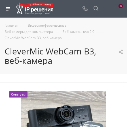
0
—
—
Главная
Видеоконференцсвязь
—
—
Веб-камеры для компьютера
Веб камеры usb 2.0
CleverMic WebCam B3, веб-камера
CleverMic WebCam B3,
веб-камера
Советуем