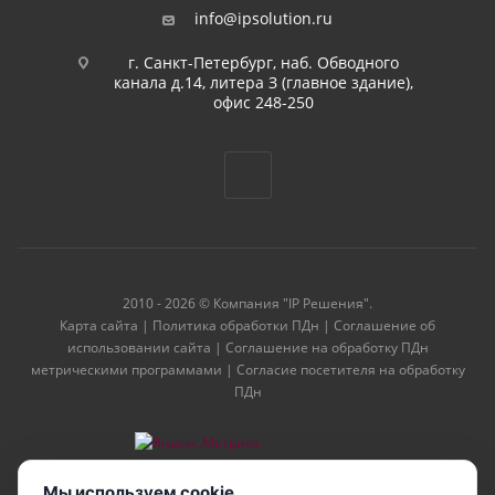
info@ipsolution.ru
г. Санкт-Петербург, наб. Обводного
канала д.14, литера З (главное здание),
офис 248-250
2010 - 2026 © Компания "IP Решения".
Карта сайта
|
Политика обработки ПДн
|
Соглашение об
использовании сайта
|
Соглашение на обработку ПДн
метрическими программами
|
Согласие посетителя на обработку
ПДн
Мы используем cookie