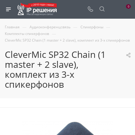
0
—
—
—
Главная
Аудиоконференцсвязь
Спикерфоны
—
Комплекты спикерфонов
CleverMic SP32 Chain (1 master + 2 slave), комплект из 3-х спикерфонов
CleverMic SP32 Chain (1
master + 2 slave),
комплект из 3-х
спикерфонов