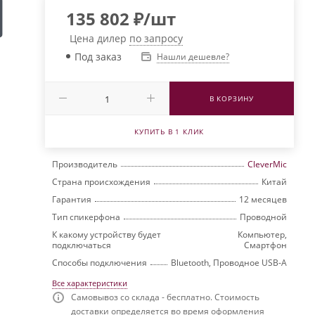
135 802
₽
/шт
Цена дилер
по запросу
Под заказ
Нашли дешевле?
В КОРЗИНУ
КУПИТЬ В 1 КЛИК
Производитель
CleverMic
Страна происхождения
Китай
Гарантия
12 месяцев
Тип спикерфона
Проводной
К какому устройству будет
Компьютер,
подключаться
Смартфон
Способы подключения
Bluetooth, Проводное USB-A
Все характеристики
Самовывоз со склада - бесплатно. Стоимость
доставки определяется во время оформления