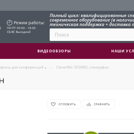
Полный цикл: квалифицированные сп
современное оборудование (в наличии 
Режим работы:
техническая поддержка + доставка п
й
ПН-ПТ 09:00 - 18:00
СБ-ВС Выходной
ВИДЕООБЗОРЫ
НАШИ УС
—
рфоны для конференций
CleverMic SP20M2, спикерфон
н
ОТЛОЖИТЬ
СРАВНИТЬ