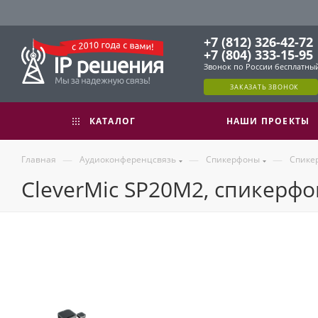
+7 (812) 326-42-72
+7 (804) 333-15-95
Звонок по России бесплатны
ЗАКАЗАТЬ ЗВОНОК
КАТАЛОГ
НАШИ ПРОЕКТЫ
—
—
—
Главная
Аудиоконференцсвязь
Спикерфоны
Спике
CleverMic SP20M2, спикерфо