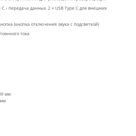
e С - передача данных, 2 × USB Type С для внешних
в
нопка (кнопка отключения звука с подсветкой)
стоянного тока
89 мм
 мм