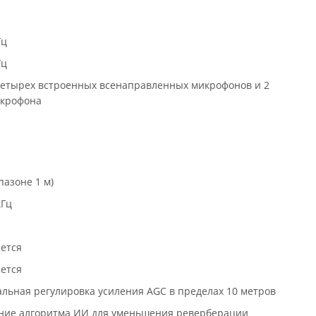
Гц
Гц
четырех встроенных всенаправленных микрофонов и 2
крофона
пазоне 1 м)
кГц
ется
ется
льная регулировка усиления AGC в пределах 10 метров
ние алгоритма ИИ для уменьшения реверберации