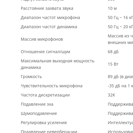
Расстояние захвата звука
10 м
Диапазон частот микрофона
50 Гц ~ 16 к
Диапазон частот динамика
50 Гц ~ 20 к
Массив из 
Массив микрофонов
внешних ми
Отношение сигнал/шум
68 дБ
Максимальная выходная мощность
15 Вт
динамика
Громкость
89 дБ (в диа
Чувствительность микрофона
-35 дБ на 1 
Частота дискретизации
32K
Подавление эха
Поддержива
Шумоподавление
Поддержива
Регулировка усиления
Интеллектуа
Подавление реверберации
Использова