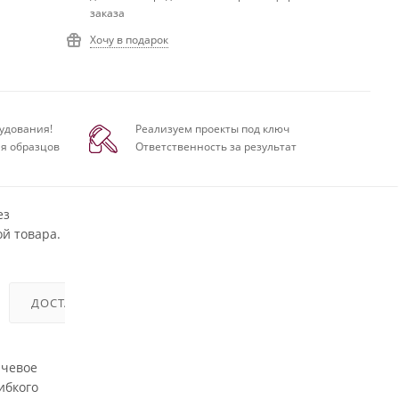
заказа
Хочу в подарок
удования!
Реализуем проекты под ключ
я образцов
Ответственность за результат
ез
й товара.
ДОСТАВКА
ОТЗЫВЫ
ючевое
ибкого