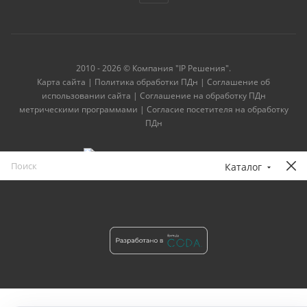
2010 - 2026 © Компания "IP Решения".
Карта сайта
|
Политика обработки ПДн
|
Соглашение об
использовании сайта
|
Соглашение на обработку ПДн
метрическими программами
|
Согласие посетителя на обработку
ПДн
Каталог