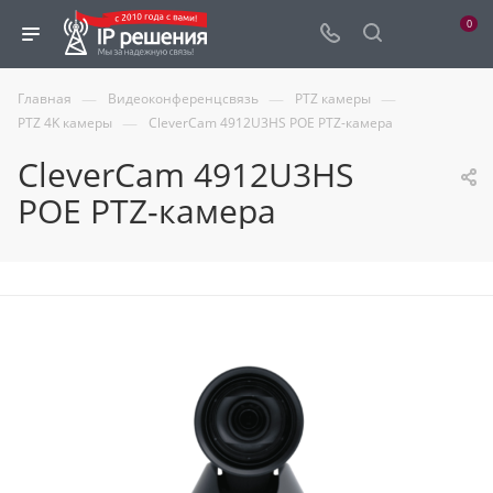
0
—
—
—
Главная
Видеоконференцсвязь
PTZ камеры
—
PTZ 4K камеры
CleverCam 4912U3HS POE PTZ-камера
CleverCam 4912U3HS
POE PTZ-камера