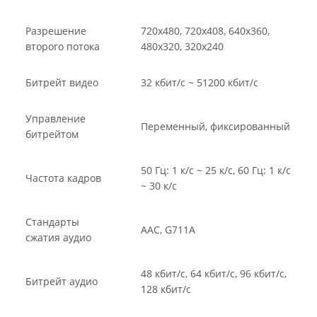
Разрешение
720x480, 720x408, 640x360,
второго потока
480x320, 320x240
Битрейт видео
32 кбит/с ~ 51200 кбит/с
Управление
Переменный, фиксированный
битрейтом
50 Гц: 1 к/с ~ 25 к/с, 60 Гц: 1 к/с
Частота кадров
~ 30 к/с
Стандарты
AAC, G711A
сжатия аудио
48 кбит/с, 64 кбит/с, 96 кбит/с,
Битрейт аудио
128 кбит/с