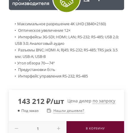
Максимальное разрешение 4K UHD (3840×2160)
Оптическое увеличение 12×
Интерфейсы 3G-SDI; HDMI; LAN; RS-232; RS-485; USB 2.0;
USB 3.0; Аналоговый аудио
Разъемы BNC; HDMI A; RJ45; RS-232; RS-485; TRS jack 3,5
мм; USB-A; USB-B
Угол обзора 70—74°
Предустановки Есть
Интерфейс управления RS-232; RS-485
143 212
₽
/шт
Цена дилер
по запросу
Нашли дешевле?
Под заказ
В КОРЗИНУ