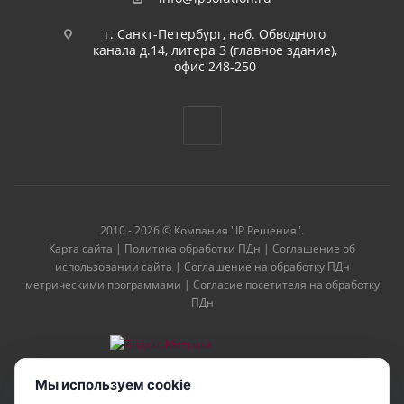
г. Санкт-Петербург, наб. Обводного
канала д.14, литера З (главное здание),
офис 248-250
2010 - 2026 © Компания "IP Решения".
Карта сайта
|
Политика обработки ПДн
|
Соглашение об
использовании сайта
|
Соглашение на обработку ПДн
метрическими программами
|
Согласие посетителя на обработку
ПДн
Мы используем cookie