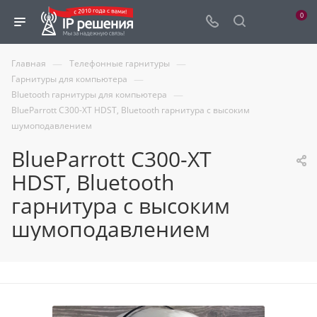
0
—
—
Главная
Телефонные гарнитуры
—
Гарнитуры для компьютера
—
Bluetooth гарнитуры для компьютера
BlueParrott C300-XT HDST, Bluetooth гарнитура с высоким
шумоподавлением
BlueParrott C300-XT
HDST, Bluetooth
гарнитура с высоким
шумоподавлением