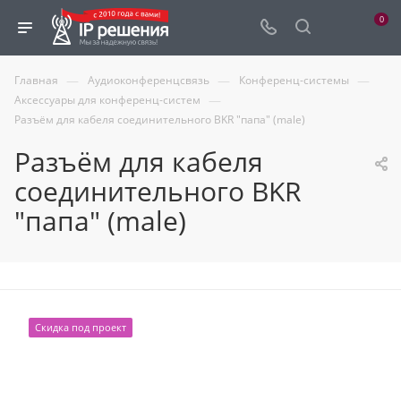
0
—
—
—
Главная
Аудиоконференцсвязь
Конференц-системы
—
Аксессуары для конференц-систем
Разъём для кабеля соединительного BKR "папа" (male)
Разъём для кабеля
соединительного BKR
"папа" (male)
Скидка под проект