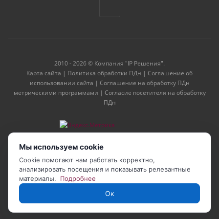
2010 - 2026 © Компания "IP Решения".
Карта сайта
|
Политика обработки ПДн
|
Соглашение об
использовании сайта
|
Соглашение на обработку ПДн
метрическими программами
|
Согласие посетителя на обработку
ПДн
Мы используем cookie
Cookie помогают нам работать корректно,
анализировать посещения и показывать релевантные
материалы.
Подробнее
Ок