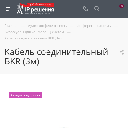
0
—
—
—
Главная
Аудиоконференцсвязь
Конференц-системы
—
Аксессуары для конференц-систем
Кабель соединительный BKR (3м)
Кабель соединительный
BKR (3м)
Скидка под проект