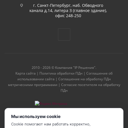
г. Санкт-Петербург, наб. Обводного
канала д.14, литера З (главное здание),
офис 248-250
2010 - 2026 © Компания "IP Решения".
Карта сайта
|
Политика обработки ПДн
|
Соглашение об
использовании сайта
|
Соглашение на обработку ПДн
метрическими программами
|
Согласие посетителя на обработку
ПДн
Мы используем cookie
Cookie помогают нам работать корректно,