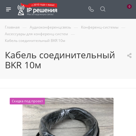
0
—
—
—
Главная
Аудиоконференцсвязь
Конференц-системы
—
Аксессуары для конференц-систем
Кабель соединительный BKR 10м
Кабель соединительный
BKR 10м
Скидка под проект