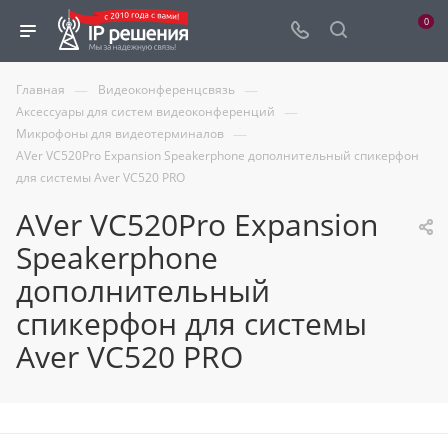
0
—
—
Главная
Видеоконференцсвязь
—
Аксессуары для систем видеоконференций
—
Микрофоны для видеотерминалов
AVer VC520Pro Expansion Speakerphone дополнительный спикерфон
для системы Aver VC520 PRO
AVer VC520Pro Expansion
Speakerphone
дополнительный
спикерфон для системы
Aver VC520 PRO