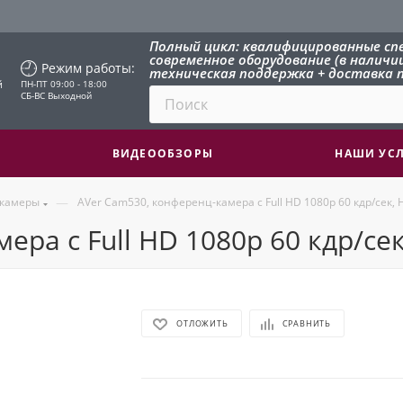
Полный цикл: квалифицированные сп
современное оборудование (в наличии 
Режим работы:
техническая поддержка + доставка п
й
ПН-ПТ 09:00 - 18:00
СБ-ВС Выходной
ВИДЕООБЗОРЫ
НАШИ УС
—
 камеры
AVer Cam530, конференц-камера с Full HD 1080p 60 кдр/сек,
ера с Full HD 1080p 60 кдр/се
ОТЛОЖИТЬ
СРАВНИТЬ