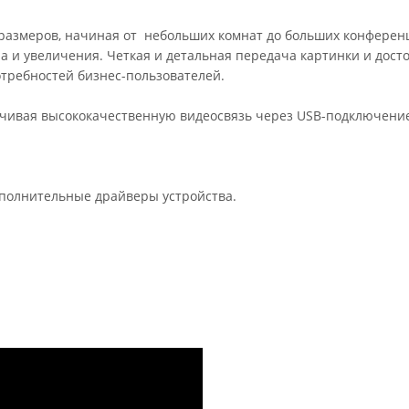
азмеров, начиная от небольших комнат до больших конференц
 и увеличения. Четкая и детальная передача картинки и дост
требностей бизнес-пользователей.
ечивая высококачественную видеосвязь через USB-подключение
дополнительные драйверы устройства.