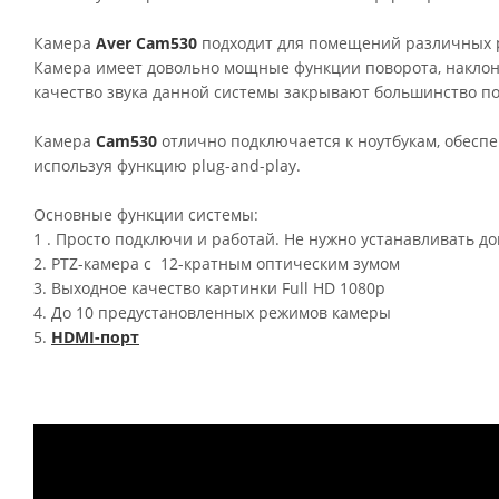
Камера
Aver Cam530
подходит для помещений различных р
Камера имеет довольно мощные функции поворота, наклона
качество звука данной системы закрывают большинство по
Камера
Cam530
отлично подключается к ноутбукам, обесп
используя функцию plug-and-play.
Основные функции системы:
1 . Просто подключи и работай. Не нужно устанавливать 
2. PTZ-камера с 12-кратным оптическим зумом
3. Выходное качество картинки Full HD 1080p
4. До 10 предустановленных режимов камеры
5.
HDMI-порт