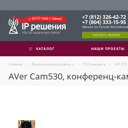
+7 (812) 326-42-72
+7 (804) 333-15-95
Звонок по России бесплатны
ЗАКАЗАТЬ ЗВОНОК
КАТАЛОГ
НАШИ ПРОЕКТЫ
—
—
—
Главная
Видеоконференцсвязь
PTZ камеры
HD PTZ
AVer Cam530, конференц-кам