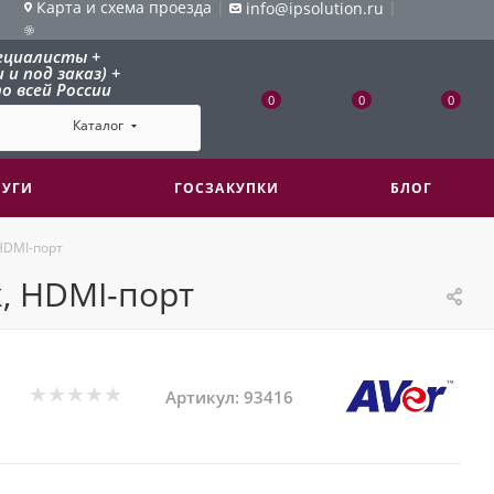
Карта и схема проезда
|
|
info@ipsolution.ru
ециалисты +
и под заказ) +
о всей России
0
0
0
Каталог
ЛУГИ
ГОСЗАКУПКИ
БЛОГ
 HDMI-порт
к, HDMI-порт
Артикул:
93416