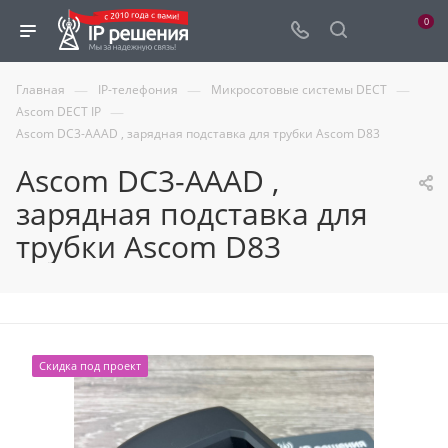
0
—
—
—
Главная
IP-телефония
Микросотовые системы DECT
—
Ascom DECT IP
Ascom DC3-AAAD , зарядная подставка для трубки Ascom D83
Ascom DC3-AAAD ,
зарядная подставка для
трубки Ascom D83
Скидка под проект