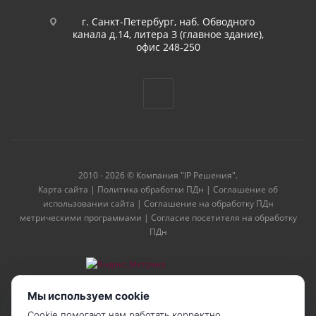
г. Санкт-Петербург, наб. Обводного
канала д.14, литера З (главное здание),
офис 248-250
2010 - 2026 © Компания "IP Решения".
Карта сайта
|
Политика обработки ПДн
|
Соглашение об
использовании сайта
|
Соглашение на обработку ПДн
метрическими программами
|
Согласие посетителя на обработку
ПДн
Мы используем cookie
Cookie помогают нам работать корректно,