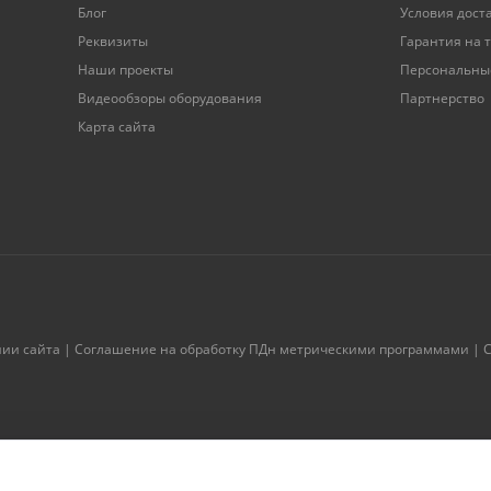
Блог
Условия дост
Реквизиты
Гарантия на 
Наши проекты
Персональны
Видеообзоры оборудования
Партнерство
Карта сайта
нии сайта
|
Соглашение на обработку ПДн метрическими программами
|
С