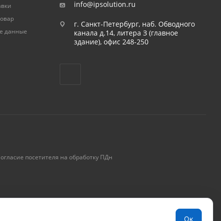
info@ipsolution.ru
авки
товар
г. Санкт-Петербург, наб. Обводного
е данные
канала д.14, литера З (главное
здание), офис 248-250
огласие посетителя на обработку ПДн
Ок