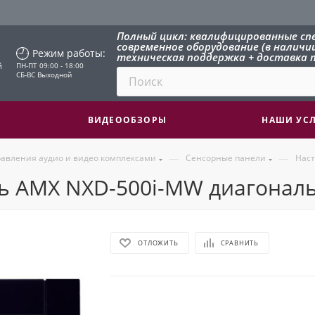
Полный цикл: квалифицированные сп
современное оборудование (в наличии 
Режим работы:
техническая поддержка + доставка п
й
ПН-ПТ 09:00 - 18:00
СБ-ВС Выходной
ВИДЕООБЗОРЫ
НАШИ УС
—
—
авления аудио и видео комплексами
Сенсорные панели
Наст
ь AMX NXD-500i-MW диагональ 
ОТЛОЖИТЬ
СРАВНИТЬ