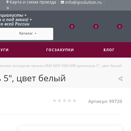
Карта и схема проезда
|
|
info@ipsolution.ru
ециалисты +
и под заказ) +
о всей России
0
0
0
Каталог
ЛУГИ
ГОСЗАКУПКИ
БЛОГ
енная сенсорная панель AMX NXD-500i-MW диагональ 5", цвет белый
5", цвет белый
Артикул:
99720