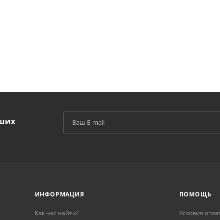
аших
й
ИНФОРМАЦИЯ
ПОМОЩЬ
Как нас найти?
Условия опла