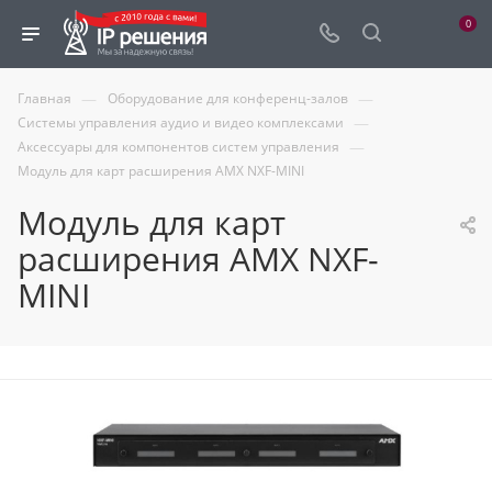
0
—
—
Главная
Оборудование для конференц-залов
—
Системы управления аудио и видео комплексами
—
Аксессуары для компонентов систем управления
Модуль для карт расширения АМХ NXF-MINI
Модуль для карт
расширения АМХ NXF-
MINI