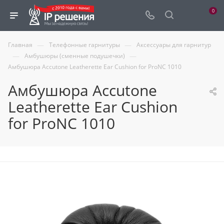
0
—
—
Главная
Телефонные гарнитуры
Аксессуары для гарнитур
—
—
Амбушюры (сменные подушечки)
Амбушюра Accutone Leatherette Ear Cushion for ProNC 1010
Амбушюра Accutone
Leatherette Ear Cushion
for ProNC 1010