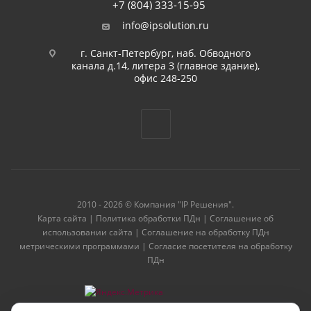
+7 (804) 333-15-95
info@ipsolution.ru
г. Санкт-Петербург, наб. Обводного
канала д.14, литера З (главное здание),
офис 248-250
2010 - 2026 © Компания "IP Решения".
Карта сайта
|
Политика обработки ПДн
|
Соглашение об
использовании сайта
|
Соглашение на обработку ПДн
метрическими программами
|
Согласие посетителя на обработку
ПДн