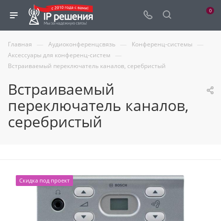
0
—
—
—
Главная
Аудиоконференцсвязь
Конференц-системы
—
Аксессуары для конференц-систем
Встраиваемый переключатель каналов, серебристый
Встраиваемый
переключатель каналов,
серебристый
Скидка под проект