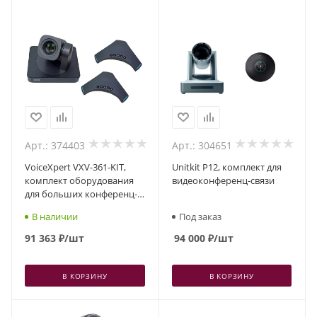
Арт.: 374403
Арт.: 304651
VoiceXpert VXV-361-KIT,
Unitkit P12, комплект для
комплект оборудования
видеоконференц-связи
для больших конференц-
комнат
В наличии
Под заказ
91 363
₽
/шт
94 000
₽
/шт
В КОРЗИНУ
В КОРЗИНУ