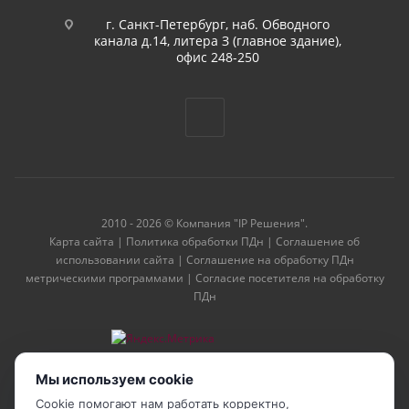
г. Санкт-Петербург, наб. Обводного
канала д.14, литера З (главное здание),
офис 248-250
2010 - 2026 © Компания "IP Решения".
Карта сайта
|
Политика обработки ПДн
|
Соглашение об
использовании сайта
|
Соглашение на обработку ПДн
метрическими программами
|
Согласие посетителя на обработку
ПДн
Мы используем cookie
Cookie помогают нам работать корректно,