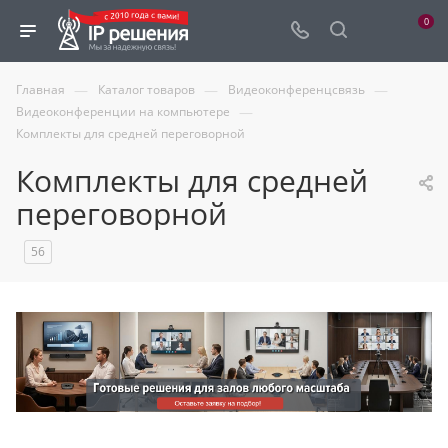
0
—
—
—
Главная
Каталог товаров
Видеоконференцсвязь
—
Видеоконференции на компьютере
Комплекты для средней переговорной
Комплекты для средней
переговорной
56