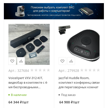
Арт.: 327684
Арт.: 279928
VoiceXpert VXV-312-KIT,
JazzTel Huddle Room,
видеобар в комплекте с 4-
комплект конференц связи
мя беспроводными
для переговорных комнат
микрофонами
В наличии
Под заказ
64 344
₽
/шт
64 900
₽
/шт