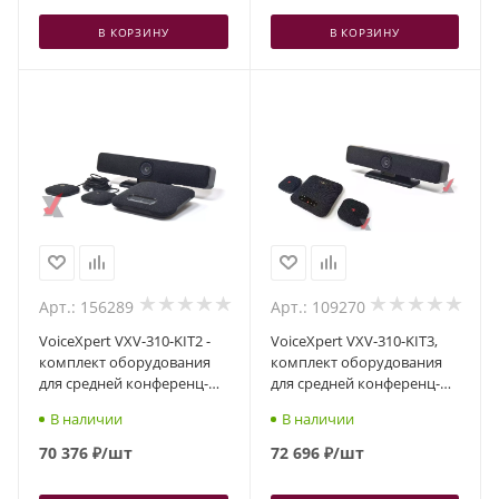
В КОРЗИНУ
В КОРЗИНУ
Арт.: 156289
Арт.: 109270
VoiceXpert VXV-310-KIT2 -
VoiceXpert VXV-310-KIT3,
комплект оборудования
комплект оборудования
для средней конференц-
для средней конференц-
комнаты (видеобар VXV-
комнаты
В наличии
В наличии
310-UMS + спикерфон VXA-
210-UBE)
70 376
₽
/шт
72 696
₽
/шт