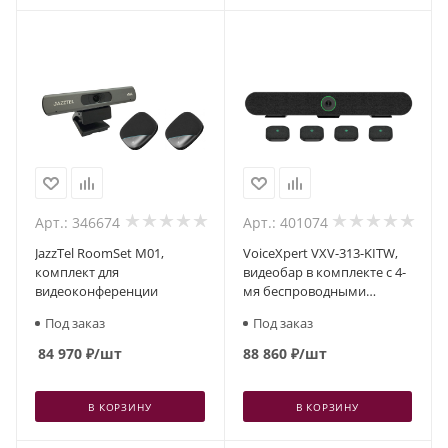
Арт.: 346674
Арт.: 401074
JazzTel RoomSet M01,
VoiceXpert VXV-313-KITW,
комплект для
видеобар в комплекте с 4-
видеоконференции
мя беспроводными
микрофонами
Под заказ
Под заказ
84 970
₽
/шт
88 860
₽
/шт
В КОРЗИНУ
В КОРЗИНУ