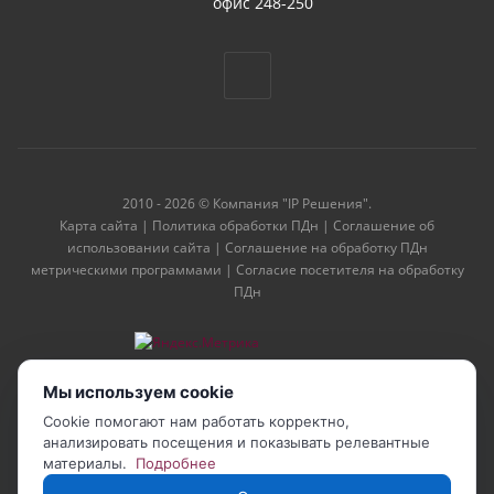
офис 248-250
2010 - 2026 © Компания "IP Решения".
Карта сайта
|
Политика обработки ПДн
|
Соглашение об
использовании сайта
|
Соглашение на обработку ПДн
метрическими программами
|
Согласие посетителя на обработку
ПДн
Мы используем cookie
Cookie помогают нам работать корректно,
анализировать посещения и показывать релевантные
материалы.
Подробнее