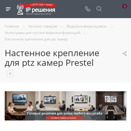
0
—
—
—
Главная
Каталог товаров
Видеоконференцсвязь
—
Аксессуары для систем видеоконференций
Настенное крепление для ptz камер
Настенное крепление
для ptz камер Prestel
4