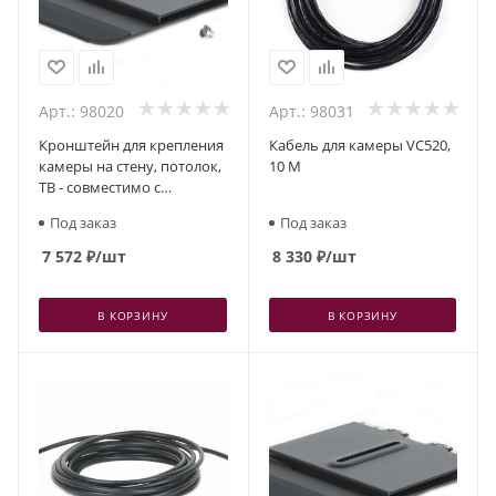
Арт.: 98020
Арт.: 98031
Кронштейн для крепления
Кабель для камеры VC520,
камеры на стену, потолок,
10 М
ТВ - совместимо с
системами
Под заказ
Под заказ
EVC(100,130,130P,300,900)
7 572
₽
/шт
8 330
₽
/шт
В КОРЗИНУ
В КОРЗИНУ