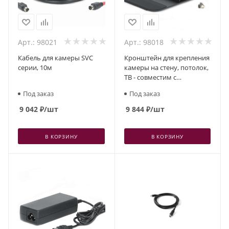
Арт.: 98021
Арт.: 98018
Кабель для камеры SVC
Кронштейн для крепления
серии, 10м
камеры на стену, потолок,
ТВ - совместим с
системами
Под заказ
Под заказ
EVC(150,350,950)/VC/CAM
9 042
₽
/шт
9 844
₽
/шт
В КОРЗИНУ
В КОРЗИНУ