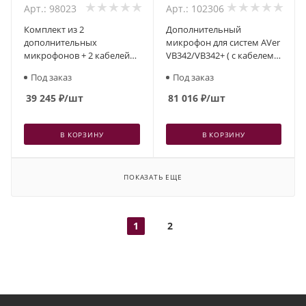
Арт.: 98023
Арт.: 102306
Комплект из 2
Дополнительный
дополнительных
микрофон для систем AVer
микрофонов + 2 кабелей
VB342/VB342+ ( с кабелем
для FONE520
10 метров)
Под заказ
Под заказ
39 245
₽
/шт
81 016
₽
/шт
В КОРЗИНУ
В КОРЗИНУ
ПОКАЗАТЬ ЕЩЕ
1
2