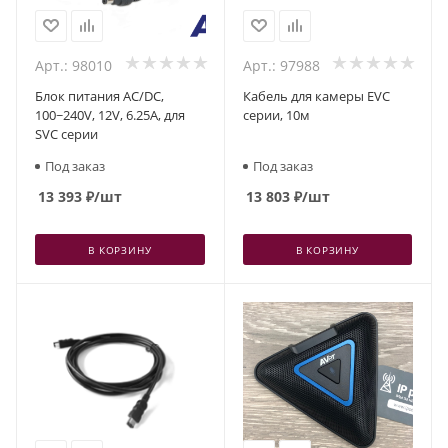
Арт.: 98010
Арт.: 97988
Блок питания AC/DC,
Кабель для камеры EVC
100~240V, 12V, 6.25A, для
серии, 10м
SVC серии
Под заказ
Под заказ
13 393
₽
/шт
13 803
₽
/шт
В КОРЗИНУ
В КОРЗИНУ