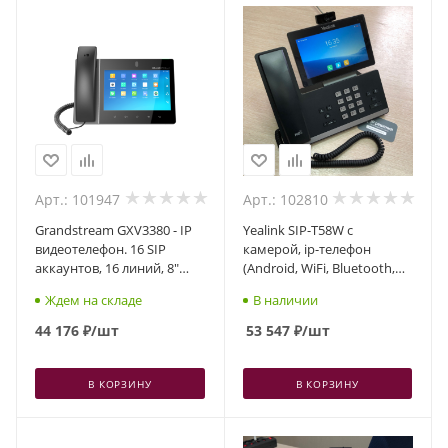
Арт.: 101947
Арт.: 102810
Grandstream GXV3380 - IP
Yealink SIP-T58W с
видеотелефон. 16 SIP
камерой, ip-телефон
аккаунтов, 16 линий, 8"
(Android, WiFi, Bluetooth,
(1280×800) мультитач
GigE)
Ждем на складе
В наличии
экран, PoE, (1GbE)Gigabit
Ethernet, Wi-Fi, Bluetooth
44 176
₽
/шт
53 547
₽
/шт
В КОРЗИНУ
В КОРЗИНУ