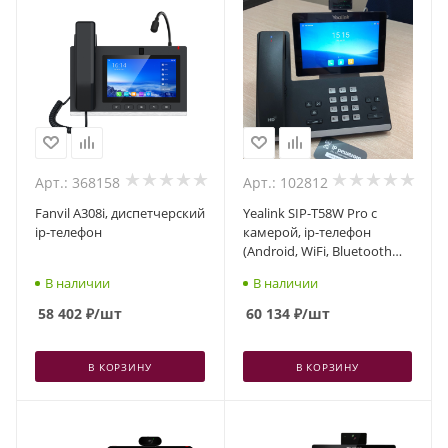
Арт.: 368158
Арт.: 102812
Fanvil A308i, диспетчерский
Yealink SIP-T58W Pro с
ip-телефон
камерой, ip-телефон
(Android, WiFi, Bluetooth
трубка, GigE)
В наличии
В наличии
58 402
₽
/шт
60 134
₽
/шт
В КОРЗИНУ
В КОРЗИНУ