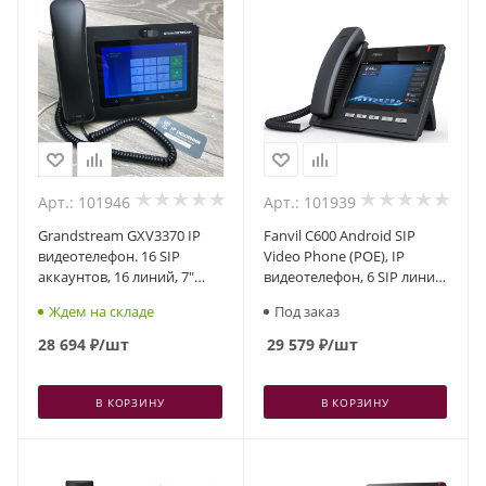
Арт.: 101946
Арт.: 101939
Grandstream GXV3370 IP
Fanvil C600 Android SIP
видеотелефон. 16 SIP
Video Phone (POE), IP
аккаунтов, 16 линий, 7"
видеотелефон, 6 SIP линий,
(1024×600) мультитач
7" мультитач экран, 127
Ждем на складе
Под заказ
экран, PoE, (1GbE)Gigabit
virtual DSS/BLF, USB
Ethernet, Wi-Fi, Bluetooth
28 694
₽
/шт
29 579
₽
/шт
В КОРЗИНУ
В КОРЗИНУ