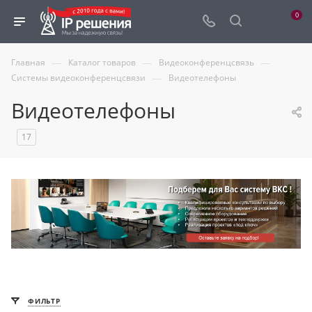
0
—
—
—
Главная
Каталог товаров
Видеоконференцсвязь
—
Системы видеоконференцсвязи
Видеотелефоны
Видеотелефоны
17
ФИЛЬТР