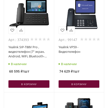
Арт.: 374393
Арт.: 99147
Yealink SIP-T88V Pro ,
Yealink VP59 -
видеотелефон (7" экран,
Видеотелефон
Android, WiFi, Bluetooth-
трубка, USB, GigE, камера,
В наличии
В наличии
без БП)
60 595
₽
/шт
74 629
₽
/шт
В КОРЗИНУ
В КОРЗИНУ