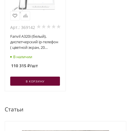
Арт.: 369142
Fanvil A320i (белый),
диспетчерский ip-телефон
( цветной экран, 20
аккаунтов, Android,
В наличии
камера, белый)
110 315
₽
/шт
В КОРЗИНУ
Статьи