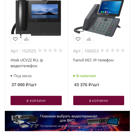
Арт.: 102925
Арт.: 106653
Htek UCV22 RU, ip
Fanvil V67, IP-телефон
видеотелефон
Под заказ
В наличии
37 000
₽
/шт
43 376
₽
/шт
В КОРЗИНУ
В КОРЗИНУ