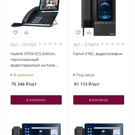
Арт.: 101924
Арт.: 374410
Yealink VP59-VCS Edition,
Fanvil V76C, видеотелефон
персональный
видеотерминал на базе
Yealink VP59
В наличии
Под заказ
75 346
₽
/шт
81 113
₽
/шт
В КОРЗИНУ
В КОРЗИНУ