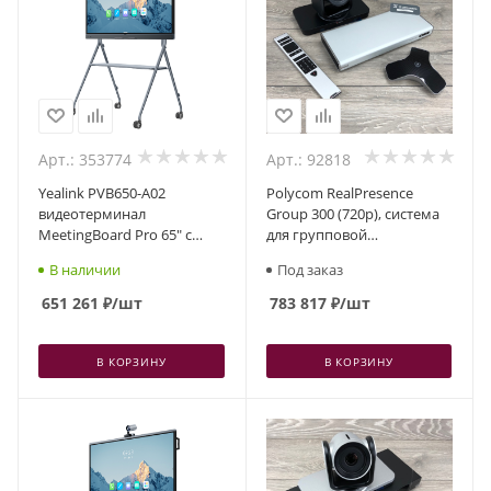
Арт.: 353774
Арт.: 92818
Yealink PVB650-A02
Polycom RealPresence
видеотерминал
Group 300 (720p), система
MeetingBoard Pro 65" с
для групповой
50МП-камерой и
видеоконференцсвязи
В наличии
Под заказ
аудиосистемой, 4 стилуса
651 261
₽
/шт
783 817
₽
/шт
В КОРЗИНУ
В КОРЗИНУ