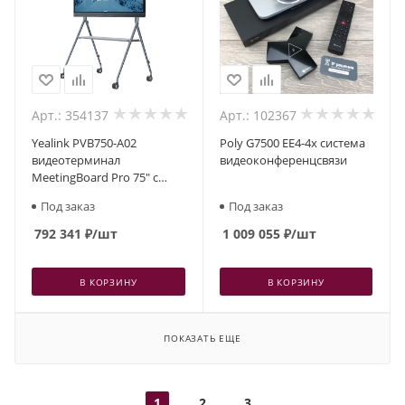
Арт.: 354137
Арт.: 102367
Yealink PVB750-A02
Poly G7500 EE4-4x cистема
видеотерминал
видеоконференцсвязи
MeetingBoard Pro 75" с
50МП-камерой и
Под заказ
Под заказ
аудиосистемой, 4 стилуса
792 341
₽
/шт
1 009 055
₽
/шт
В КОРЗИНУ
В КОРЗИНУ
ПОКАЗАТЬ ЕЩЕ
1
2
3