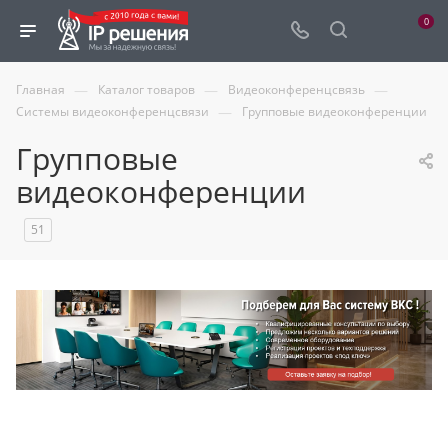
0
—
—
—
Главная
Каталог товаров
Видеоконференцсвязь
—
Системы видеоконференцсвязи
Групповые видеоконференции
Групповые
видеоконференции
51