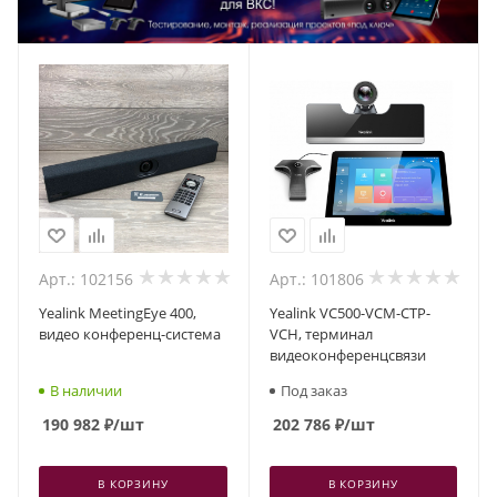
Арт.: 102156
Арт.: 101806
Yealink MeetingEye 400,
Yealink VC500-VCM-CTP-
видео конференц-система
VCН, терминал
видеоконференцсвязи
В наличии
Под заказ
190 982
₽
/шт
202 786
₽
/шт
В КОРЗИНУ
В КОРЗИНУ