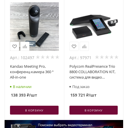
Арт.: 102497
Арт.: 97971
Kandao Meeting Pro,
Polycom RealPresence Trio
конференц-камера 360 °
8800 COLLABORATION KIT,
All-in-one
система для видео
конференц-связи
В наличии
Под заказ
138 393
₽
/шт
159 721
₽
/шт
В КОРЗИНУ
В КОРЗИНУ