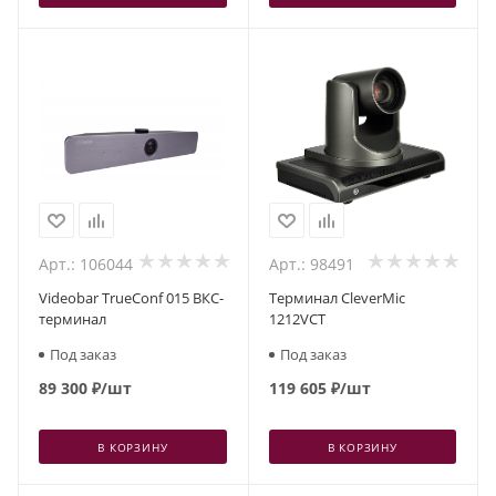
Арт.: 106044
Арт.: 98491
Videobar TrueConf 015 ВКС-
Терминал CleverMic
терминал
1212VCT
Под заказ
Под заказ
89 300
₽
/шт
119 605
₽
/шт
В КОРЗИНУ
В КОРЗИНУ