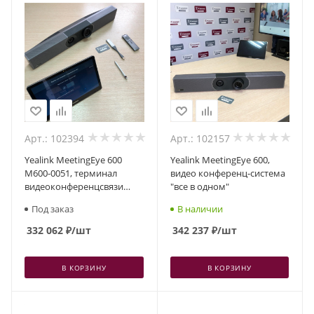
Арт.: 102394
Арт.: 102157
Yealink MeetingEye 600
Yealink MeetingEye 600,
M600-0051, терминал
видео конференц-система
видеоконференцсвязи
"все в одном"
"все-в-одном"
Под заказ
В наличии
332 062
₽
/шт
342 237
₽
/шт
В КОРЗИНУ
В КОРЗИНУ