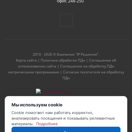
офис 248-250
2010 - 2026 © Компания "IP Решения".
Карта сайта
|
Политика обработки ПДн
|
Соглашение об
использовании сайта
|
Соглашение на обработку ПДн
метрическими программами
|
Согласие посетителя на обработку
ПДн
Мы используем cookie
Cookie помогают нам работать корректно,
анализировать посещения и показывать релевантные
материалы.
Подробнее