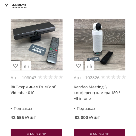
ФИЛЬТР
Арт.: 106043
Арт.: 102826
ВКС-терминал TrueConf
Kandao Meeting S,
Videobar 010
конференц-камера 180 °
All-in-one
Под заказ
Под заказ
42 655
₽
/шт
82 000
₽
/шт
В КОРЗИНУ
В КОРЗИНУ