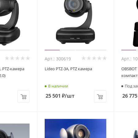
Арт.: 300619
Арт.: 1
, PTZ-камера
Lideo PTZ-3A, PTZ камера
OBSBOT T
2.0)
компакт
В наличии
Под за
25 501
₽
/шт
26 775