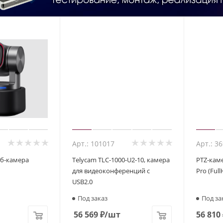
Арт.: 101017
Арт.: 3
веб-камера
Telycam TLC-1000-U2-10, камера
PTZ-кам
для видеоконференций с
Pro (Full
USB2.0
Под заказ
Под за
56 569
₽
/шт
56 810