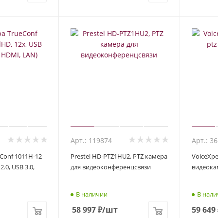
Арт.: 119874
Арт.: 3
Conf 1011H-12
Prestel HD-PTZ1HU2, PTZ камера
VoiceXpe
2.0, USB 3.0,
для видеоконференцсвязи
видеока
В наличии
В нали
58 997
₽
/шт
59 649