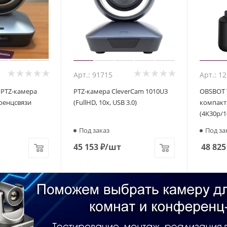
Арт.: 91715
Арт.: 1
, PTZ-камера
PTZ-камера CleverCam 1010U3
OBSBOT T
ренцсвязи
(FullHD, 10x, USB 3.0)
компакт
(4K30p/1
Под заказ
Под за
45 153
₽
/шт
48 825