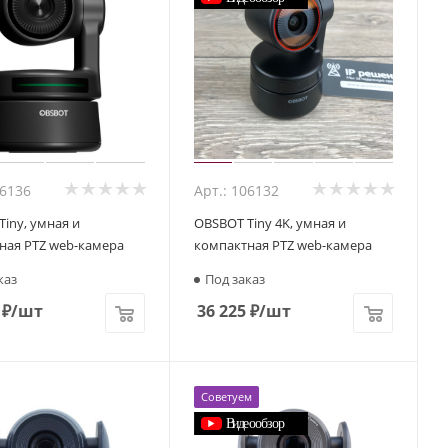
06136
Арт.: 106132
iny, умная и
OBSBOT Tiny 4K, умная и
ная PTZ web-камера
компактная PTZ web-камера
каз
Под заказ
₽
/шт
36 225
₽
/шт
Советуем