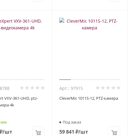
68788
Арт.: 97915
rt VXV-361-UHD, ptz-
CleverMic 1011S-12, PTZ-камера
мера 4k
чии
Под заказ
₽
/шт
59 841
₽
/шт