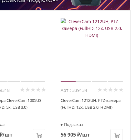
69318
Арт.: 339134
ера CleverCam 1005U3
CleverCam 1212UH, PTZ-камера
HD, 5x, USB 3.0)
(FullHD, 12x, USB 2.0, HDMI)
каз
Под заказ
₽
/шт
56 905
₽
/шт