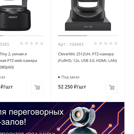
23365
Арт.: 104443
iny 2, умная и
CleverMic 2512UH, PTZ-камера
ная PTZ web-камера
(FullHD, 12x, USB 3.0, HDMI, LAN)
080p60)
каз
Под заказ
₽
/шт
52 250
₽
/шт