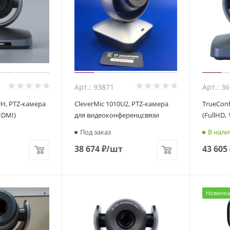
Арт.: 93871
Арт.: 3
H, PTZ-камера
CleverMic 1010U2, PTZ-камера
TrueCon
 HDMI)
для видеоконференцсвязи
(FullHD, 
Под заказ
В нали
38 674
₽
/шт
43 605
Новинка