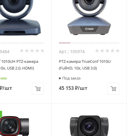
69484
Арт.: 105974
f 1010UH PTZ-камера
PTZ-камера TrueConf 1010U
10x, USB 2.0, HDMI)
(FullHD, 10x, USB 3.0)
чии
Под заказ
₽
/шт
45 153
₽
/шт