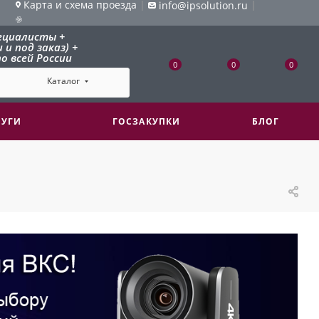
Карта и схема проезда
|
|
info@ipsolution.ru
ециалисты +
и под заказ) +
о всей России
0
0
0
Каталог
ЛУГИ
ГОСЗАКУПКИ
БЛОГ