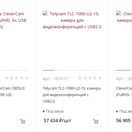
Арт.: 101017
Арт.: 3
verCam 1005U3
Telycam TLC-1000-U2-10, камера
CleverC
SB 3.0)
для видеоконференций с
(FullHD, 
USB2.0
Под заказ
Под за
57 434
₽
/шт
56 905