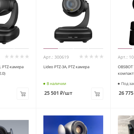
Арт.: 300619
Арт.: 1
, PTZ-камера
Lideo PTZ-3A, PTZ камера
OBSBOT T
2.0)
компакт
В наличии
Под за
25 501
₽
/шт
26 775