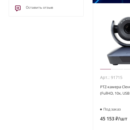
Оставить отзыв
Арт.: 91715
PTZ-камера Cle
(FullHD, 10x, USB 
Под заказ
45 153
₽
/шт