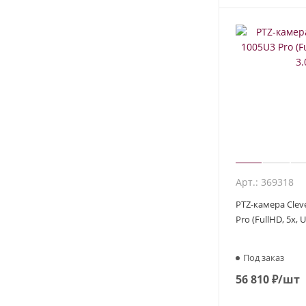
Арт.: 369318
PTZ-камера Cle
Pro (FullHD, 5x, U
Под заказ
56 810
₽
/шт