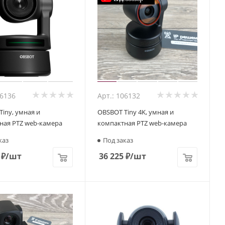
06136
Арт.: 106132
iny, умная и
OBSBOT Tiny 4K, умная и
ная PTZ web-камера
компактная PTZ web-камера
каз
Под заказ
₽
/шт
36 225
₽
/шт