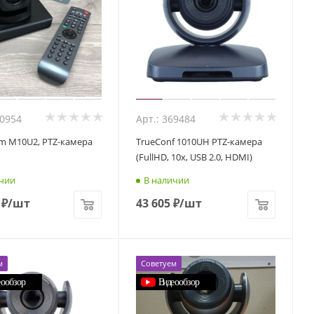
00954
Арт.: 369484
m M10U2, PTZ-камера
TrueConf 1010UH PTZ-камера
(FullHD, 10x, USB 2.0, HDMI)
чии
В наличии
₽
/шт
43 605
₽
/шт
м
Советуем