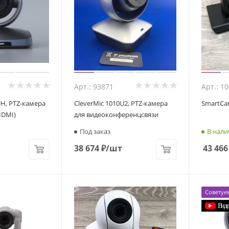
Арт.: 93871
Арт.: 1
H, PTZ-камера
CleverMic 1010U2, PTZ-камера
SmartCa
 HDMI)
для видеоконференцсвязи
Под заказ
В нали
38 674
₽
/шт
43 466
Советуе