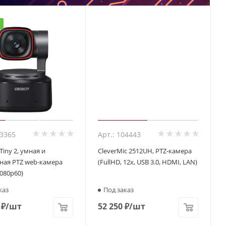
23365
Арт.: 104443
iny 2, умная и
CleverMic 2512UH, PTZ-камера
ная PTZ web-камера
(FullHD, 12x, USB 3.0, HDMI, LAN)
080p60)
каз
Под заказ
₽
/шт
52 250
₽
/шт