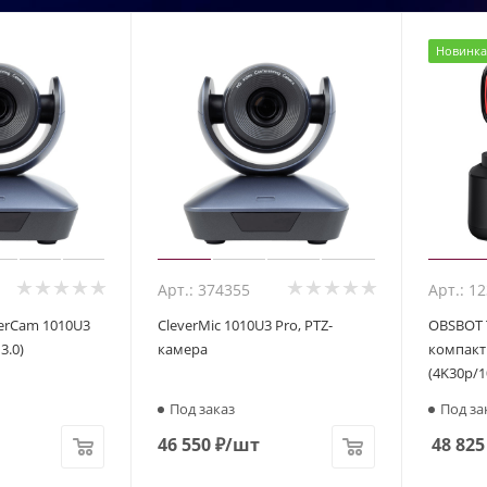
Новинка
Арт.: 374355
Арт.: 1
verCam 1010U3
CleverMic 1010U3 Pro, PTZ-
OBSBOT T
3.0)
камера
компакт
(4K30p/1
Под заказ
Под за
46 550
₽
/шт
48 825