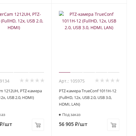
39134
Арт.: 105975
am 1212UH, PTZ-камера
PTZ-камера TrueConf 1011H-12
12x, USB 2.0, HDMI)
(FullHD, 12x, USB 2.0, USB 3.0,
HDMI, LAN)
каз
Под заказ
₽
/шт
56 905
₽
/шт