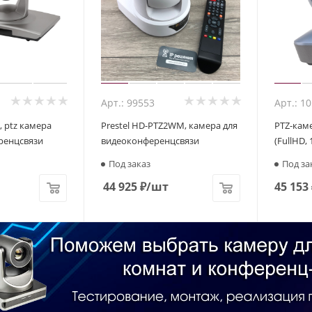
Арт.: 99553
Арт.: 1
, ptz камера
Prestel HD-PTZ2WM, камера для
PTZ-каме
ренцсвязи
видеоконференцсвязи
(FullHD, 
Под заказ
Под за
44 925
₽
/шт
45 153