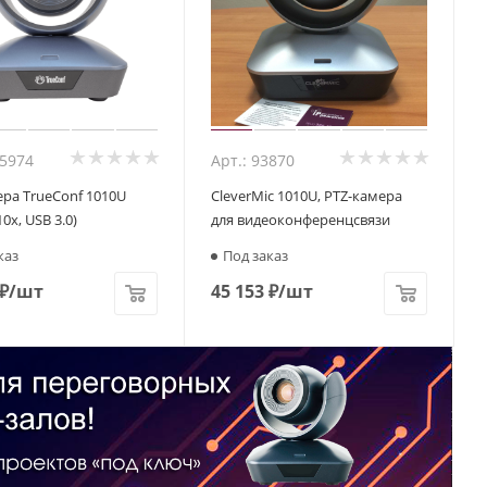
05974
Арт.: 93870
ра TrueConf 1010U
CleverMic 1010U, PTZ-камера
10x, USB 3.0)
для видеоконференцсвязи
каз
Под заказ
₽
/шт
45 153
₽
/шт