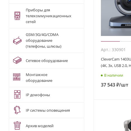
Приборы для
телекоммуникационных
сетей
GSM/3G/4G/CDMA
оборудование
(телефоны, шлюзы)
Арт.: 330901
CleverCam 1403U
Сетевое оборудование
(4К, 3x, USB 2.0,
Монтажное
В наличии
оборудование
37 543
₽
/шт
IP домофоны
IP системы оповещения
Архив моделей