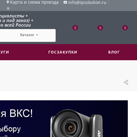
Карта и схема проезда
|
|
info@ipsolution.ru
ециалисты +
и под заказ) +
о всей России
0
0
0
Каталог
ЛУГИ
ГОСЗАКУПКИ
БЛОГ