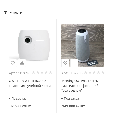
ФИЛЬТР
Арт.: 102696
Арт.: 102793
OWL Labs WHITEBOARD,
Meeting Owl Pro, система
камера для учебной доски
для видеоконференций
"все в одном"
Под заказ
Под заказ
97 689
₽
/шт
149 000
₽
/шт