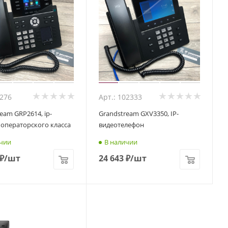
9276
Арт.: 102333
eam GRP2614, ip-
Grandstream GXV3350, IP-
 операторского класса
видеотелефон
чии
В наличии
₽
/шт
24 643
₽
/шт