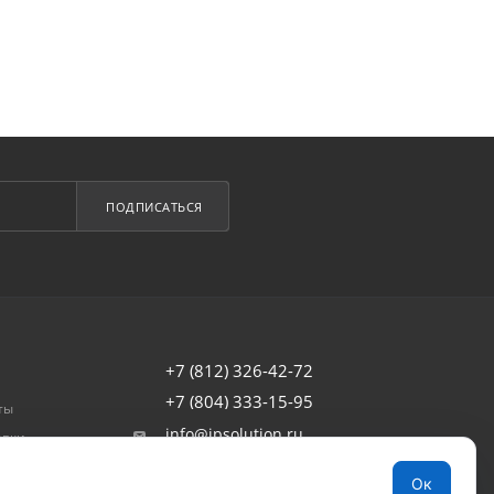
ПОДПИСАТЬСЯ
+7 (812) 326-42-72
+7 (804) 333-15-95
ты
info@ipsolution.ru
авки
товар
г. Санкт-Петербург, наб. Обводного
Ок