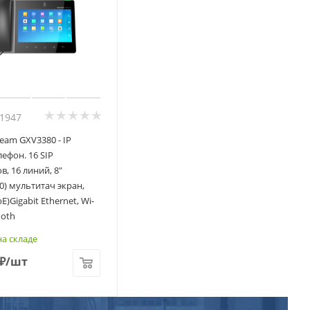
01947
eam GXV3380 - IP
ефон. 16 SIP
в, 16 линий, 8"
0) мультитач экран,
E)Gigabit Ethernet, Wi-
ooth
а складе
₽
/шт