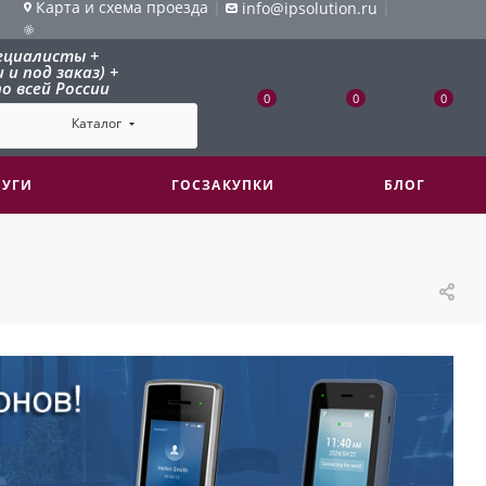
Карта и схема проезда
|
|
info@ipsolution.ru
ециалисты +
и под заказ) +
о всей России
0
0
0
Каталог
ЛУГИ
ГОСЗАКУПКИ
БЛОГ