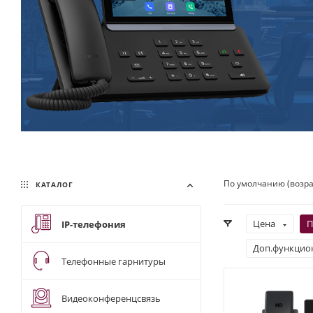
По умолчанию (возр
КАТАЛОГ
Цена
П
IP-телефония
Доп.функцио
Телефонные гарнитуры
Видеоконференцсвязь