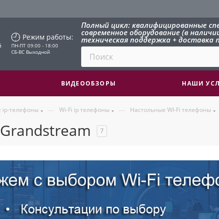
Полный цикл: квалифицированные сп
современное оборудование (в наличии 
Режим работы:
техническая поддержка + доставка п
й
ПН-ПТ 09:00 - 18:00
СБ-ВС Выходной
ВИДЕООБЗОРЫ
НАШИ УС
—
—
 ip-телефоны
Wi-Fi ip телефоны
Настольные WI-Fi телефоны
 Grandstream
7