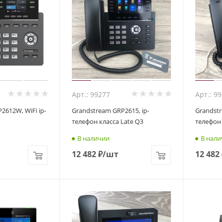
Арт.: 99277
Арт.: 9
12W, WiFi ip-
Grandstream GRP2615, ip-
Grandstr
телефон класса Late Q3
телефон
В наличии
В нали
12 482
₽
/шт
12 482