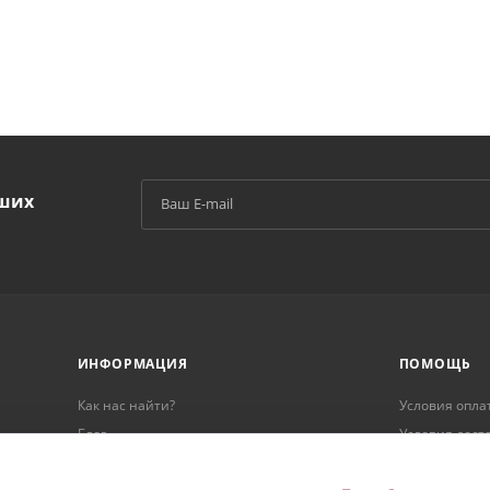
аших
й
ИНФОРМАЦИЯ
ПОМОЩЬ
Как нас найти?
Условия опла
Блог
Условия дост
Реквизиты
Гарантия на 