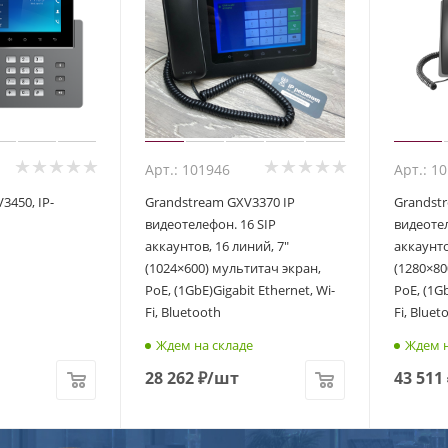
Арт.: 101946
Арт.: 1
50, IP-
Grandstream GXV3370 IP
Grandstr
видеотелефон. 16 SIP
видеотел
аккаунтов, 16 линий, 7"
аккаунто
(1024×600) мультитач экран,
(1280×80
PoE, (1GbE)Gigabit Ethernet, Wi-
PoE, (1Gb
Fi, Bluetooth
Fi, Bluet
Ждем на складе
Ждем н
28 262
₽
/шт
43 511