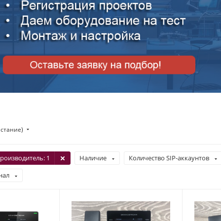
астание)
роизводитель
: 1
Наличие
Количество SIP-аккаунтов
нал