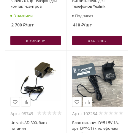
Fanvil C01, ip телефон для
Витой кабель для
контакт-центров
телефонов Yealink
В наличии
Под заказ
2 700
₽
/шт
410
₽
/шт
В КОРЗИНУ
В КОРЗИНУ
Арт.: 98749
Арт.: 102284
Univois AD-300, блок
Блок питания DY51 5V 1A,
питания
арт. DYY-51 (к телефонам