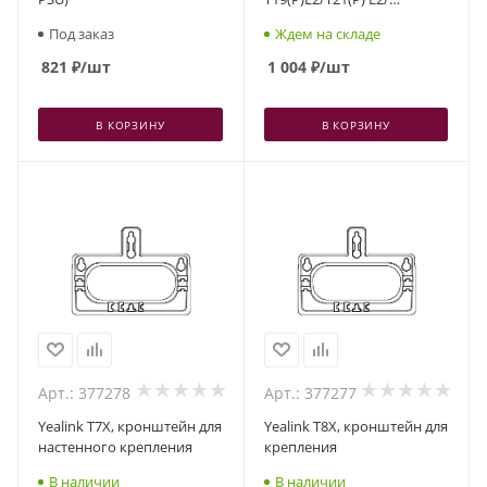
Т23G/T40P(G)/W52P(H)/W60P
Под заказ
Ждем на складе
821
₽
/шт
1 004
₽
/шт
В КОРЗИНУ
В КОРЗИНУ
Арт.: 377278
Арт.: 377277
Yealink T7X, кронштейн для
Yealink T8X, кронштейн для
настенного крепления
крепления
В наличии
В наличии