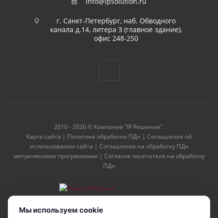
info@ipsolution.ru
г. Санкт-Петербург, наб. Обводного
канала д.14, литера З (главное здание),
офис 248-250
2010 - 2026 © Компания "IP Решения".
Карта сайта
|
Политика обработки ПДн
|
Соглашение об
использовании сайта
|
Соглашение на обработку ПДн
метрическими программами
|
Согласие посетителя на обработку
ПДн
Мы используем cookie