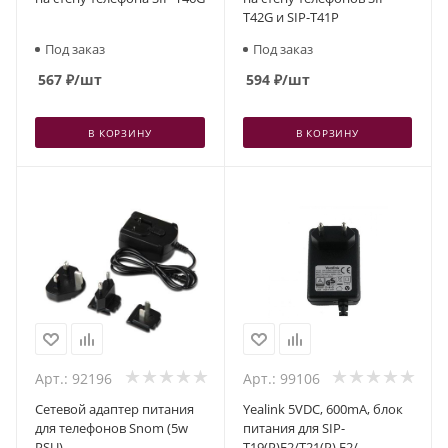
T42G и SIP-T41P
Под заказ
Под заказ
567
₽
/шт
594
₽
/шт
В КОРЗИНУ
В КОРЗИНУ
Арт.: 92196
Арт.: 99106
Сетевой адаптер питания
Yealink 5VDC, 600mA, блок
для телефонов Snom (5w
питания для SIP-
PSU)
T19(P)E2/T21(P) E2/