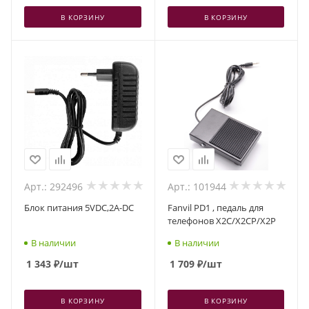
В КОРЗИНУ
В КОРЗИНУ
Арт.: 292496
Арт.: 101944
Блок питания 5VDC,2A-DC
Fanvil PD1 , педаль для
телефонов X2C/X2CP/X2P
В наличии
В наличии
1 343
₽
/шт
1 709
₽
/шт
В КОРЗИНУ
В КОРЗИНУ