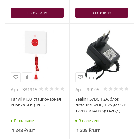
В КОРЗИНУ
В КОРЗИНУ
Арт.: 331915
Арт.: 99105
Fanvil KT30, стационарная
Yealink 5VDC 1.2A, блок
кнопка SOS (IP65)
питания 5VDC, 1.2A для SIP-
T27P(G)/T41P(S)/T42G(S)
В наличии
В наличии
1 248
₽
/шт
1 309
₽
/шт