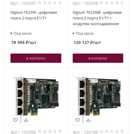
Арт.: 102097
Арт.: 102098
Digium TE235F, цифровая
Digium TE235BF, цифровая
плата 2 порта E1/T1
плата 2 порта E1/T1 с
модулем эхоподавления
Под заказ
Под заказ
78 994
₽
/шт
120 127
₽
/шт
В КОРЗИНУ
В КОРЗИНУ
Арт.: 102099
Арт.: 102100