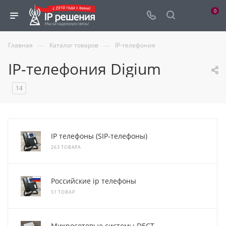
0
—
—
Главная
Каталог товаров
IP-телефония
IP-телефония Digium
14
IP телефоны (SIP-телефоны)
263 ТОВАРА
Российские ip телефоны
51 ТОВАР
Микросотовые системы DECT