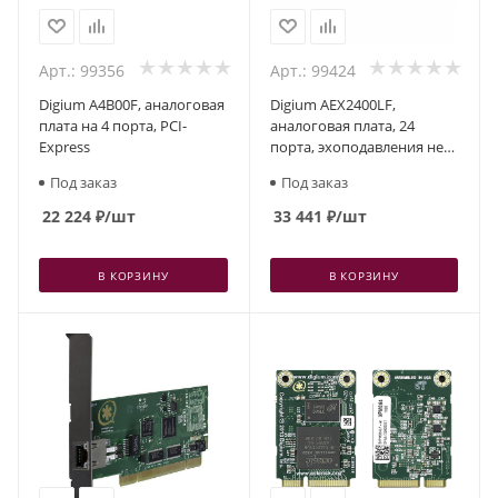
Арт.: 99356
Арт.: 99424
Digium A4B00F, аналоговая
Digium AEX2400LF,
плата на 4 порта, PCI-
аналоговая плата, 24
Express
порта, эхоподавления нет,
PCI-Express
Под заказ
Под заказ
22 224
₽
/шт
33 441
₽
/шт
В КОРЗИНУ
В КОРЗИНУ