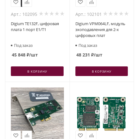
Арт.: 102095
Арт.: 102101
Digium TE132F, цифровая
Digium VPM064LF, модуль
плата 1 порт E1/T1
эхоподавления для 2-х
цифровых плат
Под заказ
Под заказ
45 848
₽
/шт
48 231
₽
/шт
В КОРЗИНУ
В КОРЗИНУ