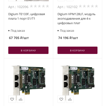
Арт.: 102096
Арт.: 102102
Digium TE133F, цифровая
Digium VPM128LF, модуль
плата 1 порт E1/T1
эхоподавления для 4-х
цифровых плат
Под заказ
Под заказ
67 705
₽
/шт
74 196
₽
/шт
В КОРЗИНУ
В КОРЗИНУ