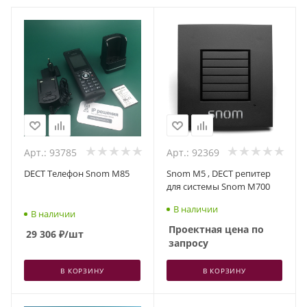
Арт.: 93785
Арт.: 92369
DECT Телефон Snom M85
Snom M5 , DECT репитер
для системы Snom M700
В наличии
В наличии
Проектная цена по
29 306
₽
/шт
запросу
В КОРЗИНУ
В КОРЗИНУ