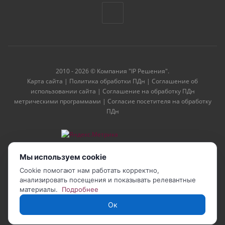
2010 - 2026 © Компания "IP Решения".
Карта сайта
|
Политика обработки ПДн
|
Соглашение об
использовании сайта
|
Соглашение на обработку ПДн
метрическими программами
|
Согласие посетителя на обработку
ПДн
Мы используем cookie
Cookie помогают нам работать корректно,
анализировать посещения и показывать релевантные
материалы.
Подробнее
Ок