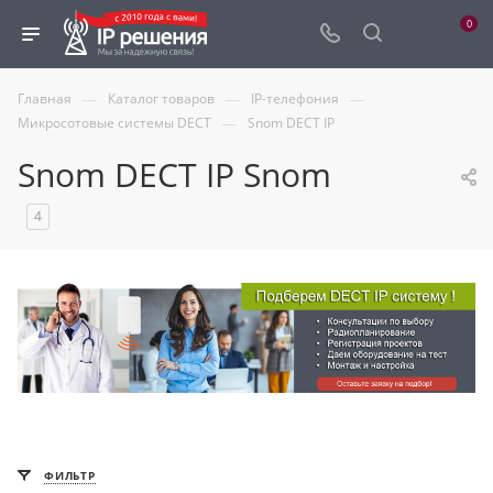
0
—
—
—
Главная
Каталог товаров
IP-телефония
—
Микросотовые системы DECT
Snom DECT IP
Snom DECT IP Snom
4
ФИЛЬТР