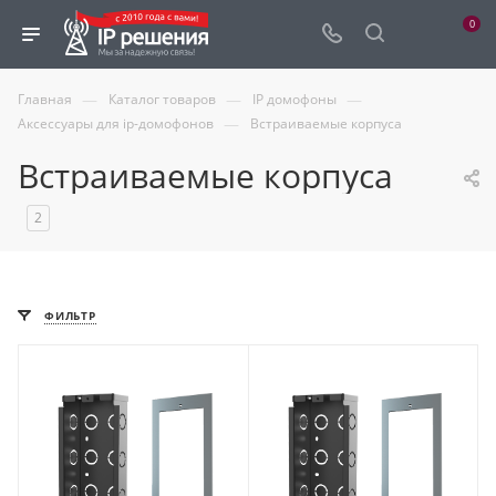
0
—
—
—
Главная
Каталог товаров
IP домофоны
—
Аксессуары для ip-домофонов
Встраиваемые корпуса
Встраиваемые корпуса
2
ФИЛЬТР