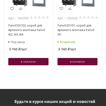
Арт.: 106399
Арт.: 105569
Fanvil EX102, короб для
Fanvil EX101, короб для
врезного монтажа Fanvil
врезного монтажа Fanvil
i62, i63, i64
i61
Под заказ
В наличии
3 743
₽
/шт
3 743
₽
/шт
В КОРЗИНУ
В КОРЗИНУ
Будьте в курсе наших акций и новостей