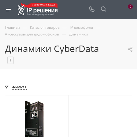
0
—
—
—
Главная
Каталог товаров
IP домофоны
—
Аксессуары для ip-домофонов
Динамики
Динамики CyberData
1
ФИЛЬТР