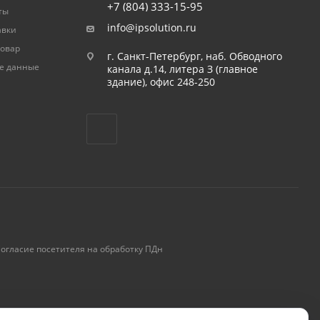
+7 (804) 333-15-95
ты
info@ipsolution.ru
авки
товар
г. Санкт-Петербург, наб. Обводного
е данные
канала д.14, литера З (главное
здание), офис 248-250
огласие посетителя на обработку ПДн