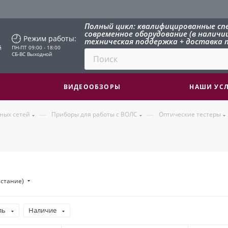
Полный цикл: квалифицированные сп
современное оборудование (в наличии 
Режим работы:
техническая поддержка + доставка п
й
ПН-ПТ 09:00 - 18:00
СБ-ВС Выходной
ВИДЕООБЗОРЫ
НАШИ УС
—
—
ных сетей
Приборы для работы с ВОЛС
Оптические тестеры
астание)
ль
Наличие