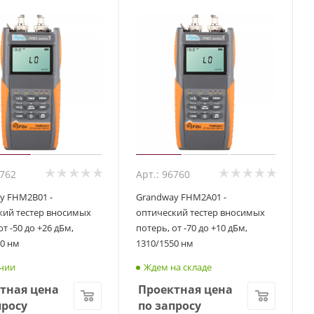
6762
Арт.: 96760
y FHM2B01 -
Grandway FHM2A01 -
кий тестер вносимых
оптический тестер вносимых
от -50 до +26 дБм,
потерь, от -70 до +10 дБм,
50 нм
1310/1550 нм
чии
Ждем на складе
тная цена
Проектная цена
просу
по запросу