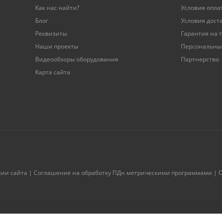
Как нас найти?
Условия опла
Блог
Условия дост
Реквизиты
Гарантия на 
Наши проекты
Персональны
Видеообзоры оборудования
Партнерство
Карта сайта
нии сайта
|
Соглашение на обработку ПДн метрическими программами
|
С