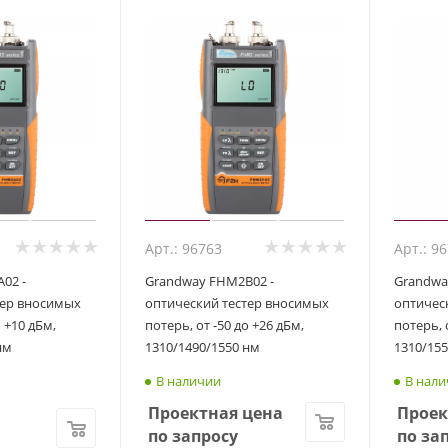
Арт.: 96763
Арт.: 9
02 -
Grandway FHM2B02 -
Grandwa
тер вносимых
оптический тестер вносимых
оптичес
о +10 дБм,
потерь, от -50 до +26 дБм,
потерь, 
нм
1310/1490/1550 нм
1310/15
В наличии
В нали
Проектная цена
Проек
по запросу
по за