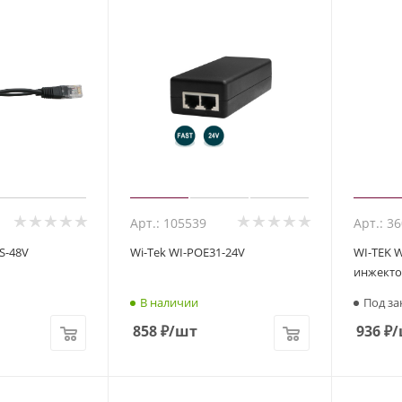
Арт.: 105539
Арт.: 3
S-48V
Wi-Tek WI-POE31-24V
WI-TEK W
инжекто
В наличии
Под за
858
₽
/шт
936
₽
/