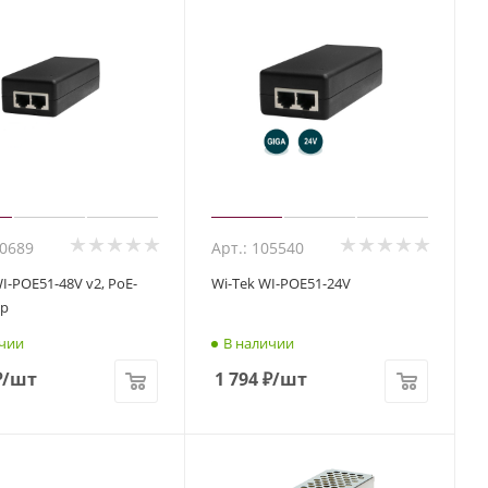
60689
Арт.: 105540
I-POE51-48V v2, PoE-
Wi-Tek WI-POE51-24V
р
чии
В наличии
₽
/шт
1 794
₽
/шт