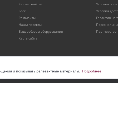
Как нас найти?
Условия опла
Блог
Условия дост
Реквизиты
Гарантия на 
Наши проекты
Персональны
Видеообзоры оборудования
Партнерство
Карта сайта
сещения и показывать релевантные материалы.
Подробнее
нии сайта
|
Соглашение на обработку ПДн метрическими программами
|
С