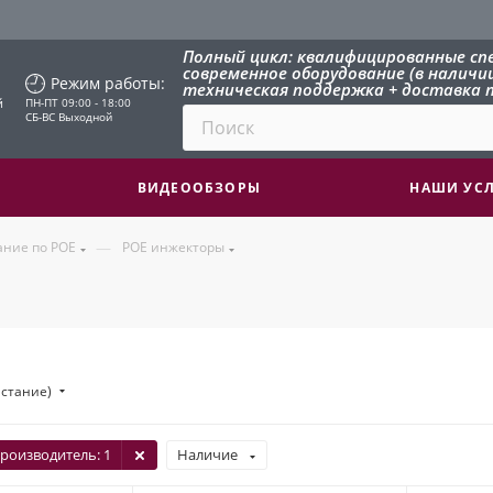
Полный цикл: квалифицированные сп
современное оборудование (в наличии 
Режим работы:
техническая поддержка + доставка п
й
ПН-ПТ 09:00 - 18:00
СБ-ВС Выходной
ВИДЕООБЗОРЫ
НАШИ УС
—
ание по POE
POE инжекторы
астание)
роизводитель
: 1
Наличие