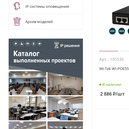
IP системы оповещения
Архив моделей
Арт.: 105536
Wi-Tek WI-POE5
В наличии
2 886
₽
/шт