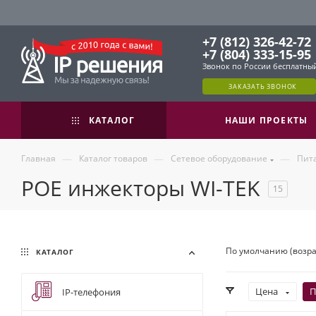
+7 (812) 326-42-72
+7 (804) 333-15-95
Звонок по России бесплатны
ЗАКАЗАТЬ ЗВОНОК
КАТАЛОГ
НАШИ ПРОЕКТЫ
—
—
—
Главная
Каталог товаров
Сетевое оборудование
Пит
POE инжекторы WI-TEK
15
По умолчанию (возр
КАТАЛОГ
Цена
П
IP-телефония