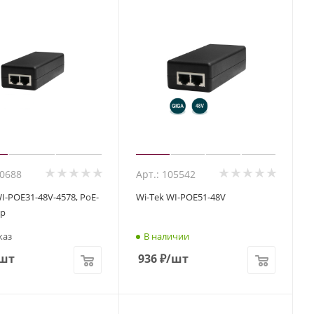
60688
Арт.: 105542
I-POE31-48V-4578, PoE-
Wi-Tek WI-POE51-48V
р
каз
В наличии
шт
936
₽
/шт