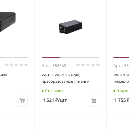
Арт.: 358549
Арт.: 3
-48V
WI-TEK WI-POE60-24V,
WI-TEK W
преобразователь питания
инжекто
В наличии
В нали
1 521
₽
/шт
1 755