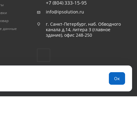
+7 (804) 333-15-95
ты
info@ipsolution.ru
авки
товар
г. Санкт-Петербург, наб. Обводного
е данные
канала д.14, литера З (главное
здание), офис 248-250
Ок
огласие посетителя на обработку ПДн