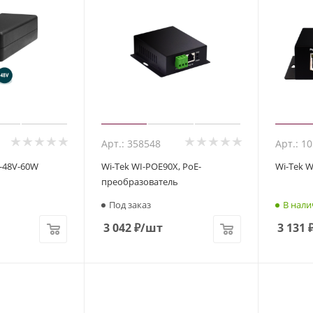
Арт.: 358548
Арт.: 1
5-48V-60W
Wi-Tek WI-POE90X, PoE-
Wi-Tek W
преобразователь
Под заказ
В нали
3 042
₽
/шт
3 131