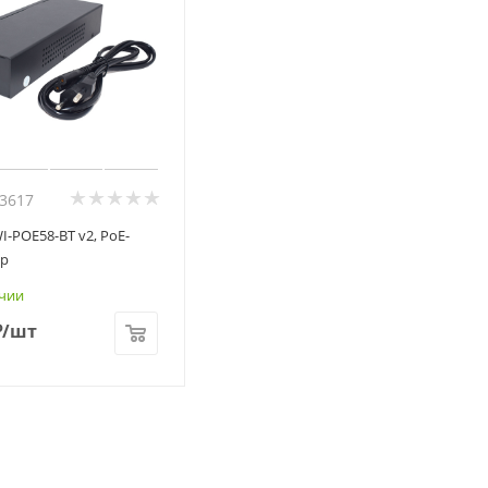
73617
I-POE58-BT v2, PoE-
р
чии
₽
/шт