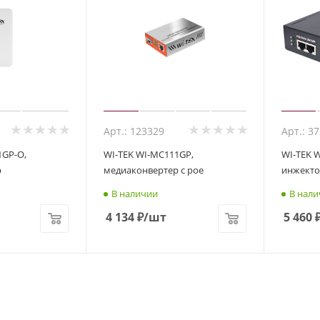
Арт.: 123329
Арт.: 3
1GP-O,
WI-TEK WI-MC111GP,
WI-TEK W
р
медиаконвертер с poe
инжекто
В наличии
В нали
4 134
₽
/шт
5 460