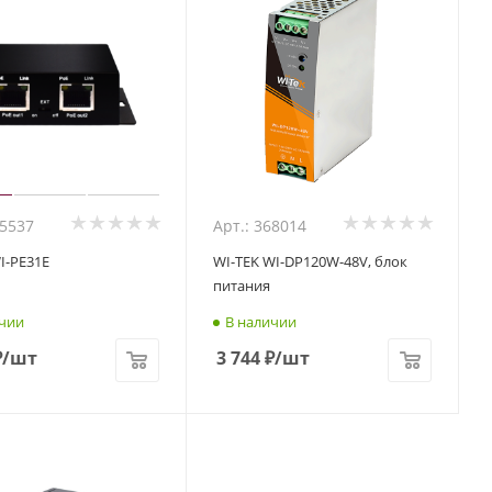
05537
Арт.: 368014
I-PE31E
WI-TEK WI-DP120W-48V, блок
питания
чии
В наличии
₽
/шт
3 744
₽
/шт