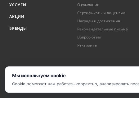
УСЛУГИ
О компании
Сертификаты и лицензии
АКЦИИ
Награды и достижения
БРЕНДЫ
Рекомендательные письма
Вопрос-ответ
Реквизиты
Мы используем cookie
Cookie помогают нам работать корректно, анализировать по
2010 - 2026 © Компания "IP Решения".
Карта сайта
|
Политика обработки ПДн
|
Соглашение об использова