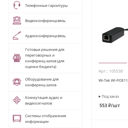
Телефонные гарнитуры
Видеоконференцсвязь
Аудиоконференцсвязь
Готовые решения для
переговорных и
конференц-залов (для
оценки бюджета)
Арт.: 105538
Оборудование для
Wi-Tek WI-POE11
конференц-залов
Под заказ
Коммутация аудио и
видеосигналов
553
₽
/шт
Системы отображения
информации