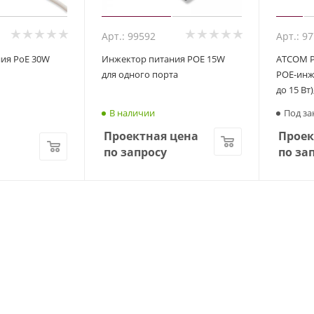
Арт.: 99592
Арт.: 9
ия PoE 30W
Инжектор питания POE 15W
ATCOM P
для одного порта
POE-инже
до 15 Вт)
В наличии
Под за
Проектная цена
Проек
по запросу
по за