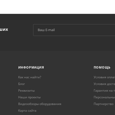
аших
й
ИНФОРМАЦИЯ
ПОМОЩЬ
Как нас найти?
Условия опла
Блог
Условия дост
Реквизиты
Гарантия на 
Наши проекты
Персональны
Видеообзоры оборудования
Партнерство
Карта сайта