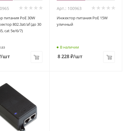
00965
Арт.: 100963
р питания PoE 30W
Инжектор питания PoE 15W
ектор 802.3at/af (до 30
уличный
45, cat 5e/6/7)
каз
В наличии
₽
/шт
8 228
₽
/шт