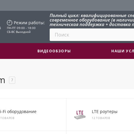
Полный цикл: квалифицированные сп
современное оборудование (в наличии 
Режим работы:
техническая поддержка + доставка п
й
ПН-ПТ 09:00 - 18:00
СБ-ВС Выходной
ВИДЕООБЗОРЫ
НАШИ УС
om
7
i-Fi оборудование
LTE роутеры
 ТОВАРОВ
12 ТОВАРОВ