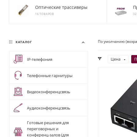
Оптические трассиверы
П
16 ТОВАРОВ
32
По умолчанию (возр
КАТАЛОГ
Цена
П
IP-телефония
Телефонные гарнитуры
Видеоконференцсвязь
Аудиоконференцсвязь
Готовые решения для
переговорных и
конференц-залов (для