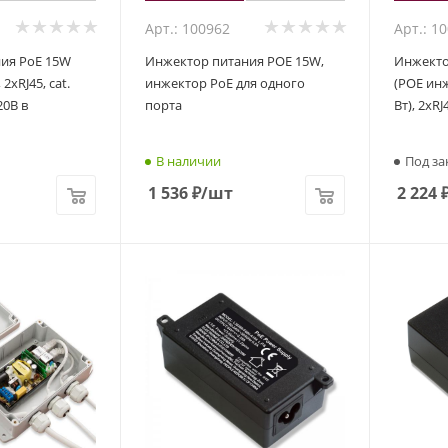
Арт.: 100962
Арт.: 1
ия PoE 15W
Инжектор питания POE 15W,
Инжекто
2xRJ45, cat.
инжектор PoE для одного
(POE инж
20В в
порта
Вт), 2xRJ
В наличии
Под за
1 536
₽
/шт
2 224