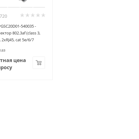
7720
GSC20D01-540035 -
ктор 802.3af (class 3,
, 2xRJ45, cat 5e/6/7
каз
тная цена
просу