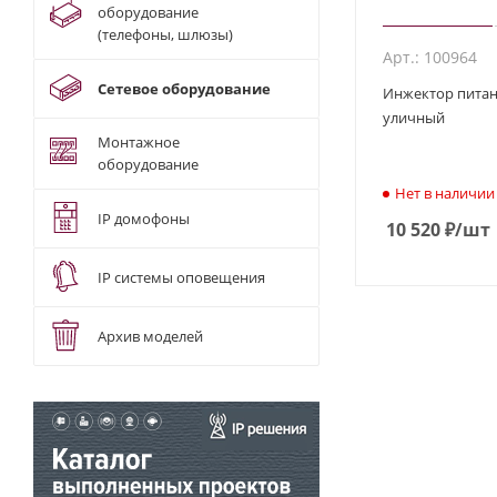
оборудование
(телефоны, шлюзы)
Арт.: 100964
Сетевое оборудование
Инжектор питан
уличный
Монтажное
оборудование
Нет в наличии
IP домофоны
10 520
₽
/шт
IP системы оповещения
Архив моделей