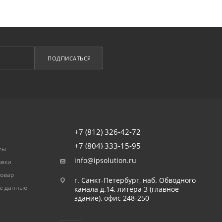
ПОДПИСАТЬСЯ
+7 (812) 326-42-72
+7 (804) 333-15-95
ты
info@ipsolution.ru
авки
товар
г. Санкт-Петербург, наб. Обводного
е данные
канала д.14, литера З (главное
здание), офис 248-250