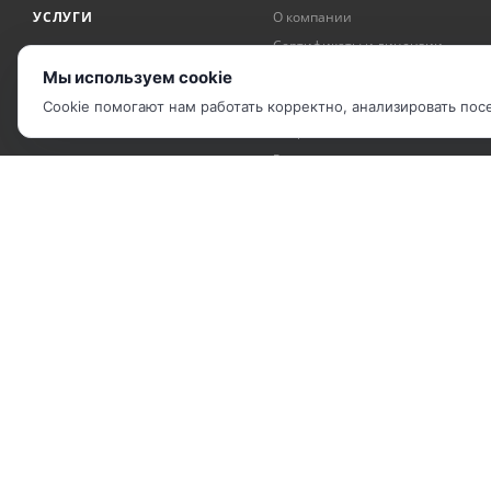
УСЛУГИ
О компании
Сертификаты и лицензии
АКЦИИ
Награды и достижения
Мы используем cookie
БРЕНДЫ
Рекомендательные письма
Cookie помогают нам работать корректно, анализировать по
Вопрос-ответ
Реквизиты
2010 - 2026 © Компания "IP Решения".
Карта сайта
|
Политика обработки ПДн
|
Соглашение об использова