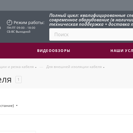
Полный цикл: квалифицированные сп
современное оборудование (в наличии 
Режим работы:
техническая поддержка + доставка п
й
ПН-ПТ 09:00 - 18:00
СБ-ВС Выходной
ВИДЕООБЗОРЫ
НАШИ УС
—
ции и резка кабеля
Для внешней изоляции кабеля
еля
1
астание)