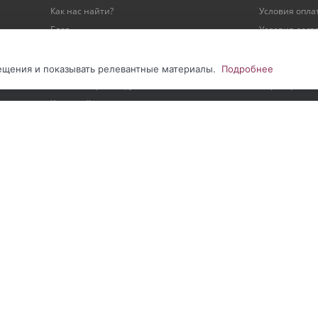
Как нас найти?
Условия опла
Блог
Условия дост
Реквизиты
Гарантия на 
Наши проекты
Персональны
сещения и показывать релевантные материалы.
Подробнее
Видеообзоры оборудования
Партнерство
Карта сайта
нии сайта
|
Соглашение на обработку ПДн метрическими программами
|
С