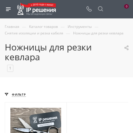
0
—
—
—
Главная
Каталог товаров
Инструменты
—
Снятие изоляции и резка кабеля
Ножницы для резки кевлара
Ножницы для резки
кевлара
1
ФИЛЬТР