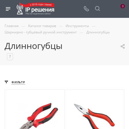
0
—
—
—
Главная
Каталог товаров
Инструменты
—
Шарнирно - губцевый ручной инструмент
Длинногубцы
Длинногубцы
7
ФИЛЬТР