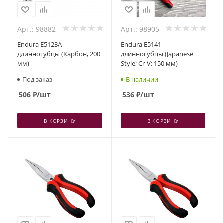
Арт.: 98882
Арт.: 98905
Endura E5123A -
Endura E5141 -
длинногубцы (Карбон, 200
длинногубцы (Japanese
мм)
Style; Cr-V; 150 мм)
Под заказ
В наличии
506
₽
/шт
536
₽
/шт
В КОРЗИНУ
В КОРЗИНУ