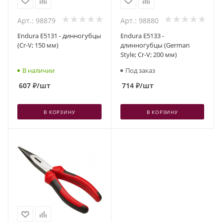
Арт.: 98879
Арт.: 98880
Endura E5131 - динногубцы
Endura E5133 -
(Cr-V; 150 мм)
длинногубцы (German
Style; Cr-V; 200 мм)
В наличии
Под заказ
607
₽
/шт
714
₽
/шт
В КОРЗИНУ
В КОРЗИНУ