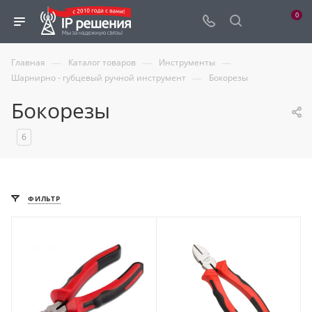
0
—
—
—
Главная
Каталог товаров
Инструменты
—
Шарнирно - губцевый ручной инструмент
Бокорезы
Бокорезы
6
ФИЛЬТР