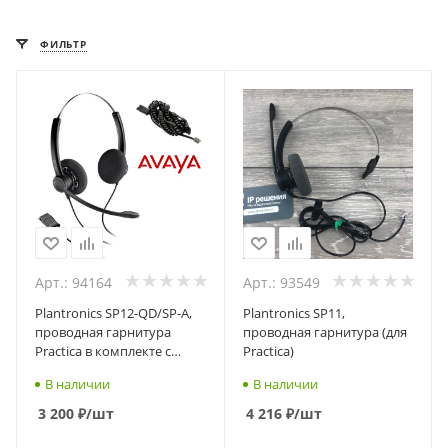
ФИЛЬТР
Арт.: 94164
Арт.: 93549
Plantronics SP12-QD/SP-A,
Plantronics SP11,
проводная гарнитура
проводная гарнитура (для
Practica в комплекте с
Practica)
шнуром-переходником
В наличии
В наличии
для Avaya
3 200
₽
/шт
4 216
₽
/шт