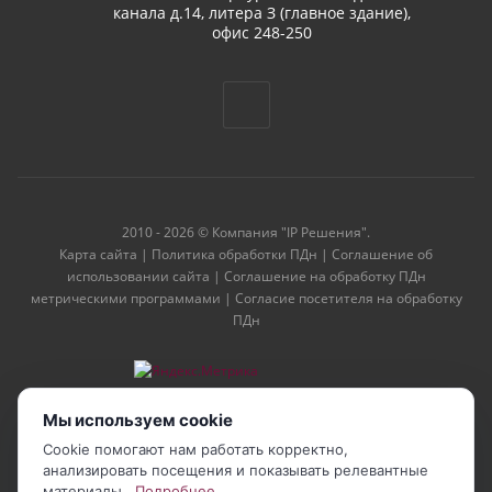
канала д.14, литера З (главное здание),
офис 248-250
2010 - 2026 © Компания "IP Решения".
Карта сайта
|
Политика обработки ПДн
|
Соглашение об
использовании сайта
|
Соглашение на обработку ПДн
метрическими программами
|
Согласие посетителя на обработку
ПДн
Мы используем cookie
Cookie помогают нам работать корректно,
анализировать посещения и показывать релевантные
материалы.
Подробнее