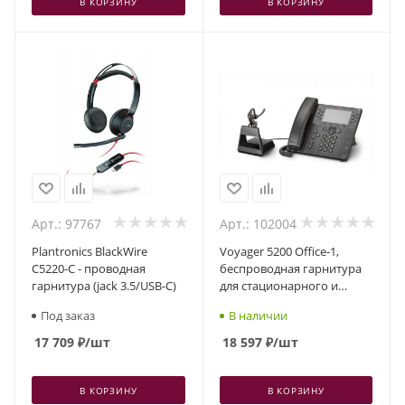
В КОРЗИНУ
В КОРЗИНУ
Арт.: 97767
Арт.: 102004
Plantronics BlackWire
Voyager 5200 Office-1,
C5220-C - проводная
беспроводная гарнитура
гарнитура (jack 3.5/USB-C)
для стационарного и
мобильного телефонов
Под заказ
В наличии
(Bluetooth)
17 709
₽
/шт
18 597
₽
/шт
В КОРЗИНУ
В КОРЗИНУ