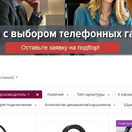
астание)
роизводитель
: 1
Наличие
Тип гарнитуры
К каком
для подключения
Количество динамиков/наушников
Шум
Советуе