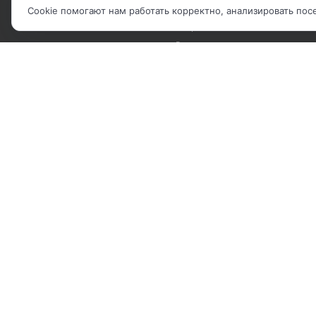
БРЕНДЫ
Рекомендательные письма
Cookie помогают нам работать корректно, анализировать по
Вопрос-ответ
Реквизиты
2010 - 2026 © Компания "IP Решения".
Карта сайта
|
Политика обработки ПДн
|
Соглашение об использова