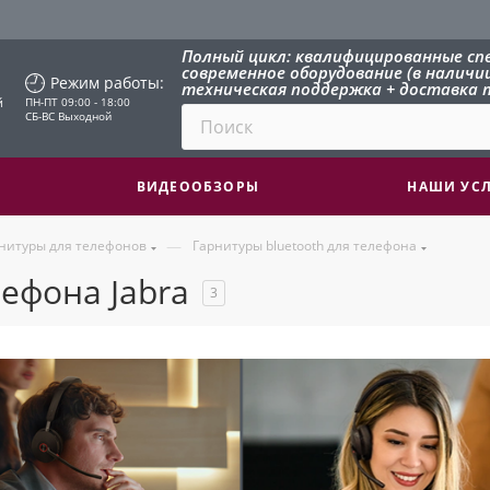
Полный цикл: квалифицированные сп
современное оборудование (в наличии 
Режим работы:
техническая поддержка + доставка п
й
ПН-ПТ 09:00 - 18:00
СБ-ВС Выходной
ВИДЕООБЗОРЫ
НАШИ УС
—
нитуры для телефонов
Гарнитуры bluetooth для телефона
лефона Jabra
3