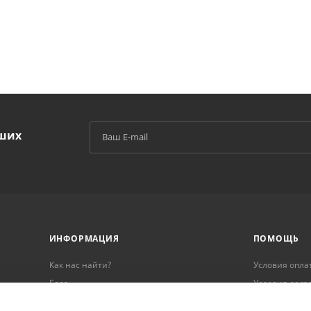
аших
й
ИНФОРМАЦИЯ
ПОМОЩЬ
Как нас найти?
Условия опла
Блог
Условия дост
Реквизиты
Гарантия на 