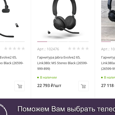
Арт.: 102476
Арт.: 1
Evolve2 65,
Гарнитура Jabra Evolve2 65,
Гарнитур
o Black (26599-
Link380c MS Stereo Black (26599-
Link380a
999-899)
(26599-9
В наличии
В нали
22 793
₽
/шт
27 118