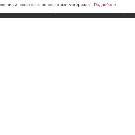
Наши проекты
Персональны
сещения и показывать релевантные материалы.
Подробнее
Видеообзоры оборудования
Партнерство
Карта сайта
нии сайта
|
Соглашение на обработку ПДн метрическими программами
|
С