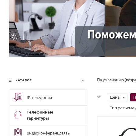
По умолчанию (возр
КАТАЛОГ
Цена
П
IP-телефония
Тип разъема 
Телефонные
гарнитуры
Видеоконференцсвязь