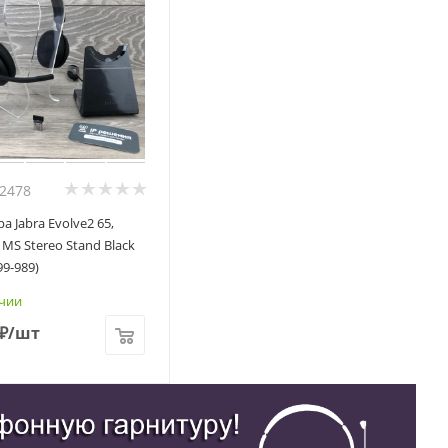
02478
а Jabra Evolve2 65,
 MS Stereo Stand Black
99-989)
чии
₽
/шт