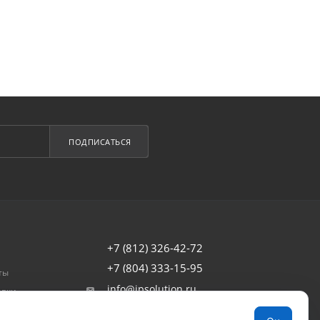
ПОДПИСАТЬСЯ
+7 (812) 326-42-72
+7 (804) 333-15-95
ты
info@ipsolution.ru
авки
товар
г. Санкт-Петербург, наб. Обводного