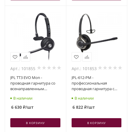
Арт.: 101855
Арт.: 101853
JPL TT3 EVO Mon -
JPL-612-PM -
проводная гарнитура со
профессиональная
всенаправленным
проводная гарнитура с
шумоподавлением,
шумоподавлением и
В наличии
В наличии
разъем QD, один динамик
акустической защитой,
разъем QD, один динамик
6 630
₽
/шт
6 822
₽
/шт
В КОРЗИНУ
В КОРЗИНУ