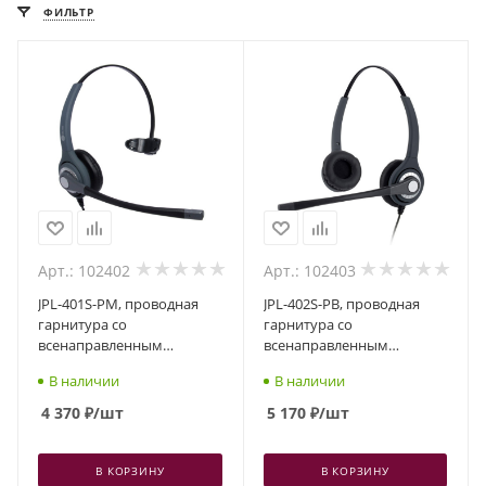
ФИЛЬТР
Арт.: 102402
Арт.: 102403
JPL-401S-PM, проводная
JPL-402S-PB, проводная
гарнитура со
гарнитура со
всенаправленным
всенаправленным
шумоподавлением,
шумоподавлением,
В наличии
В наличии
разъем QD, один динамик
разъем QD, два динамика
4 370
₽
/шт
5 170
₽
/шт
В КОРЗИНУ
В КОРЗИНУ