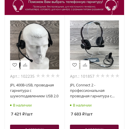
Арт.: 102235
Арт.: 101857
JPL 400B-USB, проводная
JPL Connect 2 -
гарнитура с
профессиональная
шумоподавлением USB 2.0
проводная гарнитура с
шумоподавлением,
В наличии
В наличии
разъем QD, два динамика
7 421
₽
/шт
7 603
₽
/шт