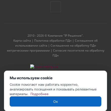
2010 - 2026 © Компания "IP Решения".
Карта сайта
|
Политика обработки ПДн
|
Соглашение об
использовании сайта
|
Соглашение на обработку ПДн
метрическими программами
|
Согласие посетителя на обработку
ПДн
Мы используем cookie
Cookie помогают нам работать корректно,
анализировать посещения и показывать релевантные
материалы.
Подробнее
Ок