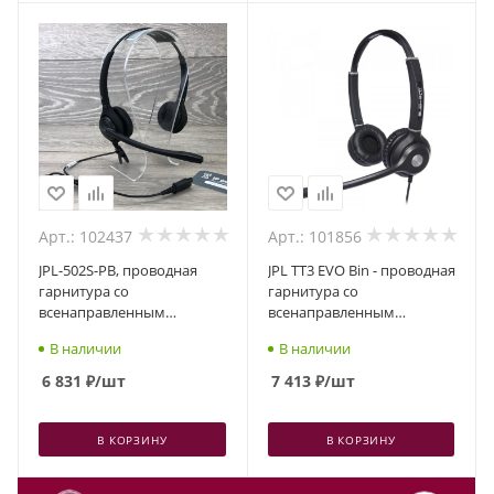
Арт.: 102437
Арт.: 101856
JPL-502S-PB, проводная
JPL TT3 EVO Bin - проводная
гарнитура со
гарнитура со
всенаправленным
всенаправленным
шумоподавлением и
шумоподавлением,
В наличии
В наличии
акустической защитой,
разъем QD, два динамика
разъем QD, два динамика
6 831
₽
/шт
7 413
₽
/шт
В КОРЗИНУ
В КОРЗИНУ