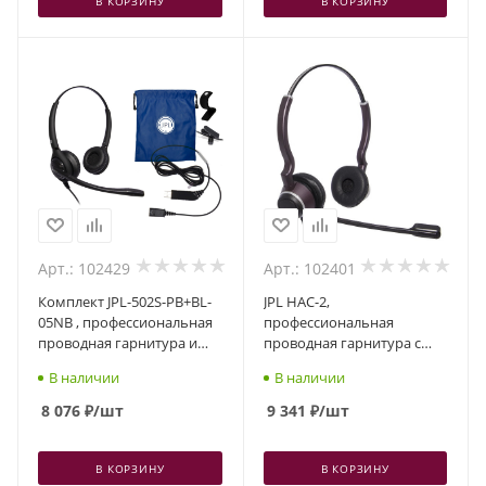
В КОРЗИНУ
В КОРЗИНУ
Арт.: 102429
Арт.: 102401
Комплект JPL-502S-PB+BL-
JPL HAC-2,
05NB , профессиональная
профессиональная
проводная гарнитура и
проводная гарнитура с
USB-адаптер
шумоподавлением и
В наличии
В наличии
технологией Telecoil,
разъем QD, два динамика
8 076
₽
/шт
9 341
₽
/шт
В КОРЗИНУ
В КОРЗИНУ