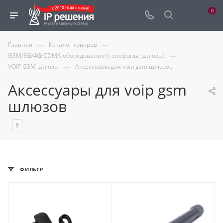
0
—
—
Главная
Каталог товаров
—
GSM/3G/4G/CDMA оборудование (телефоны, шлюзы)
—
VOIP GSM шлюзы
Аксессуары для voip gsm шлюзов
Аксессуары для voip gsm
шлюзов
8
ФИЛЬТР