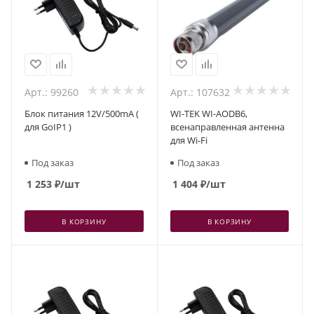
Арт.: 99260
Арт.: 107632
Блок питания 12V/500mA (
WI-TEK WI-AODB6,
для GoIP1 )
всенаправленная антенна
для Wi-Fi
Под заказ
Под заказ
1 253
₽
/шт
1 404
₽
/шт
В КОРЗИНУ
В КОРЗИНУ