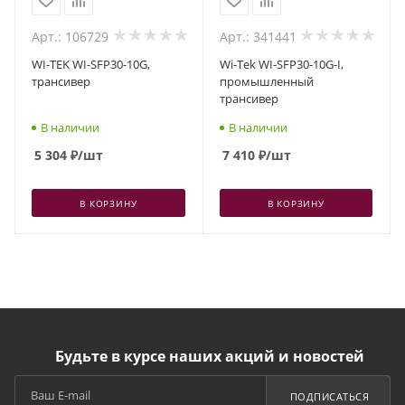
Арт.: 106729
Арт.: 341441
WI-TEK WI-SFP30-10G,
Wi-Tek WI-SFP30-10G-I,
трансивер
промышленный
трансивер
В наличии
В наличии
5 304
₽
/шт
7 410
₽
/шт
В КОРЗИНУ
В КОРЗИНУ
Будьте в курсе наших акций и новостей
ПОДПИСАТЬСЯ