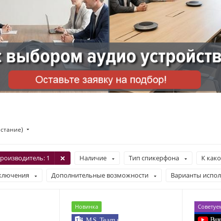
астание)
роизводитель
: 1
Наличие
Тип спикерфона
К как
ключения
Дополнительные возможности
Варианты испол
Новинка
Советуе