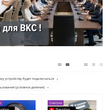
ому устройству будет подключаться
ьзования (условное деление)
м
Советуем