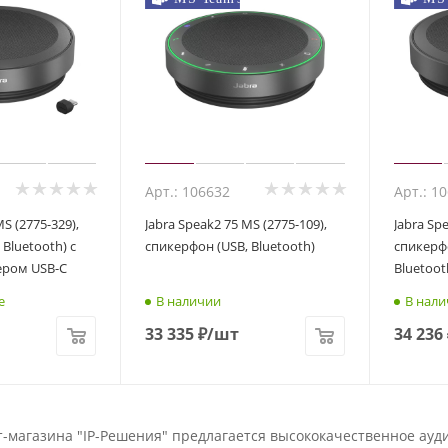
Арт.: 106632
Арт.: 1
MS (2775-329),
Jabra Speak2 75 MS (2775-109),
Jabra Sp
Bluetooth) с
спикерфон (USB, Bluetooth)
спикерфо
ером USB-C
Bluetoot
е
В наличии
В нали
33 335
₽
/шт
34 236
т-магазина "IP-Решения" предлагается высококачественное ау