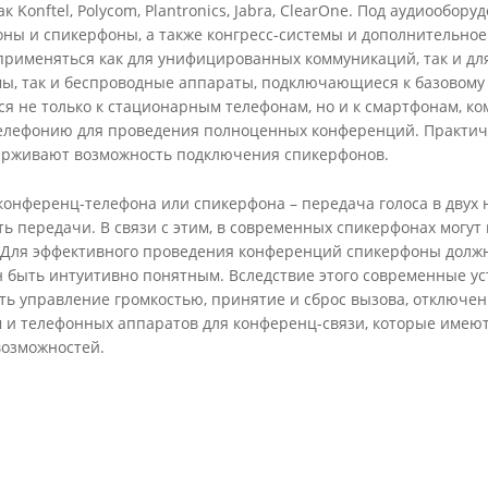
ак Konftel, Polycom, Plantronics, Jabra, ClearOne. Под аудиоо
ны и спикерфоны, а также конгресс-системы и дополнительное
 применяться как для унифицированных коммуникаций, так и дл
ы, так и беспроводные аппараты, подключающиеся к базовому 
ся не только к стационарным телефонам, но и к смартфонам, 
телефонию для проведения полноценных конференций. Практиче
ерживают возможность подключения спикерфонов.
конференц-телефона или спикерфона – передача голоса в двух 
сть передачи. В связи с этим, в современных спикерфонах мог
Для эффективного проведения конференций спикерфоны должн
 быть интуитивно понятным. Вследствие этого современные ус
ть управление громкостью, принятие и сброс вызова, отключен
 и телефонных аппаратов для конференц-связи, которые имею
озможностей.