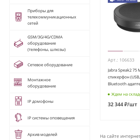
Приборы для
телекоммуникационных
сетей
GSM/3G/4G/CDMA
оборудование
(телефоны, шлюзы)
Арт.: 106633
Сетевое оборудование
Jabra Speak2 75 
спикерфон (USB, 
Монтажное
Bluetooth адапт
оборудование
Ждем на склад
IP домофоны
32 344
₽
/шт
IP системы оповещения
Архив моделей
На сайте интерне