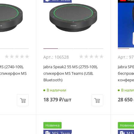
Арт.: 106528
Арт.: 9
MS (2740-109),
Jabra Speak2 55 MS (2755-109),
Jabra SP
-спикерфон MS
спикерфон MS Teams (USB,
беспрово
Bluetooth)
конфере
В наличии
В нали
18 379
₽
/шт
28 650
Новинка
Новинка