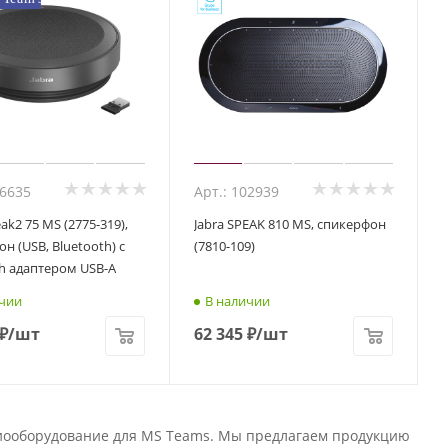
06635
Арт.: 102939
eak2 75 MS (2775-319),
Jabra SPEAK 810 MS, спикерфон
н (USB, Bluetooth) с
(7810-109)
h адаптером USB-A
чии
В наличии
₽
/шт
62 345
₽
/шт
диооборудование для MS Teams. Мы предлагаем продукцию