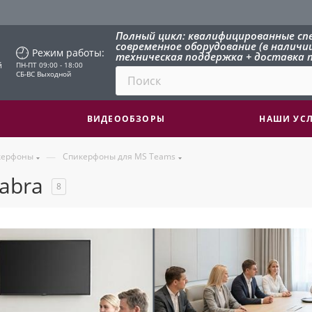
Полный цикл: квалифицированные сп
современное оборудование (в наличии 
Режим работы:
техническая поддержка + доставка п
й
ПН-ПТ 09:00 - 18:00
СБ-ВС Выходной
ВИДЕООБЗОРЫ
НАШИ УС
—
керфоны
Спикерфоны для MS Teams
abra
8