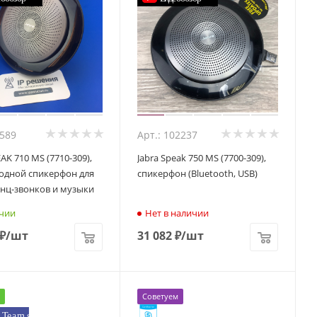
7589
Арт.: 102237
EAK 710 MS (7710-309),
Jabra Speak 750 MS (7700-309),
дной спикерфон для
cпикерфон (Bluetooth, USB)
нц-звонков и музыки
чии
Нет в наличии
₽
/шт
31 082
₽
/шт
Советуем