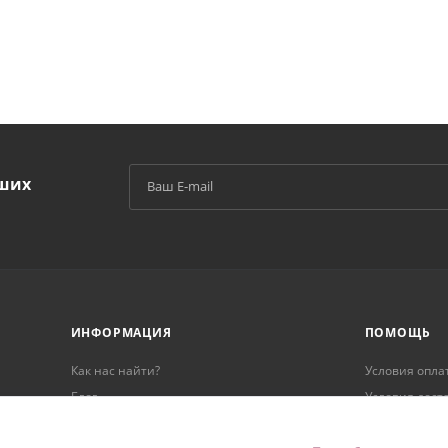
аших
й
ИНФОРМАЦИЯ
ПОМОЩЬ
Как нас найти?
Условия опла
Блог
Условия дост
Реквизиты
Гарантия на 