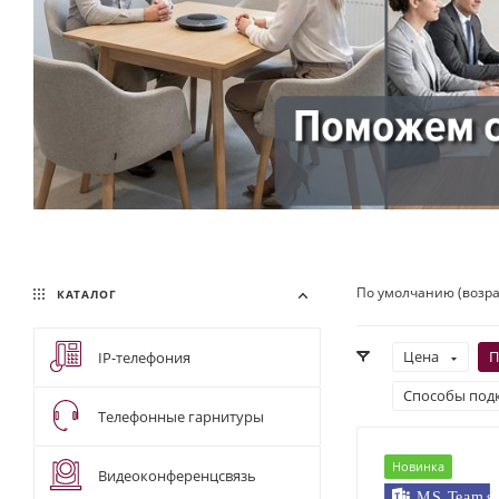
По умолчанию (возр
КАТАЛОГ
Цена
П
IP-телефония
Способы под
Телефонные гарнитуры
Новинка
Видеоконференцсвязь