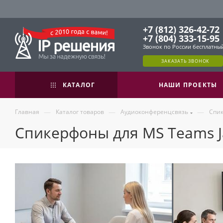
+7 (812) 326-42-72
+7 (804) 333-15-95
Звонок по России бесплатны
ЗАКАЗАТЬ ЗВОНОК
КАТАЛОГ
НАШИ ПРОЕКТЫ
—
—
—
Главная
Каталог товаров
Аудиоконференцсвязь
Спи
Спикерфоны для MS Teams J