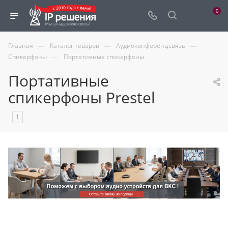
0
—
—
—
Главная
Каталог товаров
Аудиоконференцсвязь
—
Спикерфоны
Портативные спикерфоны
Портативные
спикерфоны Prestel
1