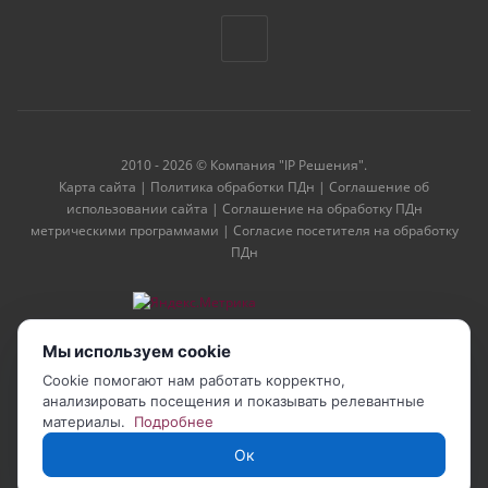
2010 - 2026 © Компания "IP Решения".
Карта сайта
|
Политика обработки ПДн
|
Соглашение об
использовании сайта
|
Соглашение на обработку ПДн
метрическими программами
|
Согласие посетителя на обработку
ПДн
Мы используем cookie
Cookie помогают нам работать корректно,
анализировать посещения и показывать релевантные
материалы.
Подробнее
Ок