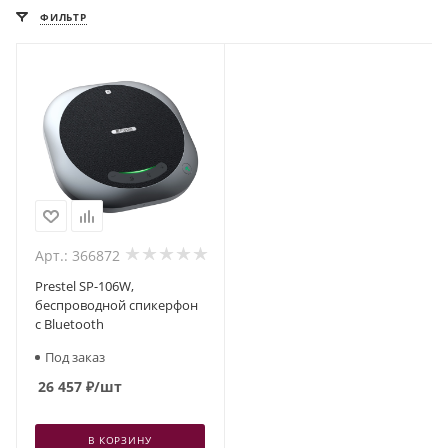
ФИЛЬТР
Арт.: 366872
Prestel SP-106W,
беспроводной спикерфон
с Bluetooth
Под заказ
26 457
₽
/шт
В КОРЗИНУ