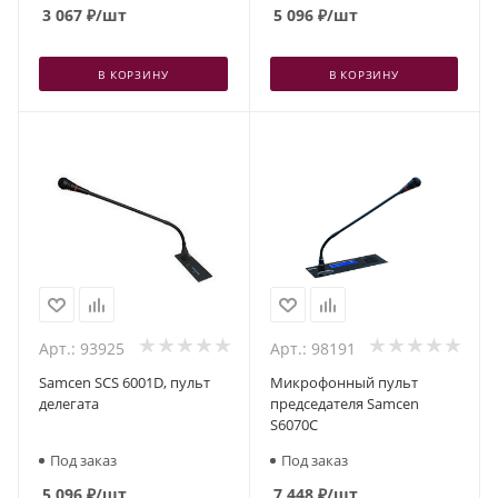
3 067
₽
/шт
5 096
₽
/шт
В КОРЗИНУ
В КОРЗИНУ
Арт.: 93925
Арт.: 98191
Samcen SCS 6001D, пульт
Микрофонный пульт
делегата
председателя Samcen
S6070C
Под заказ
Под заказ
5 096
₽
/шт
7 448
₽
/шт