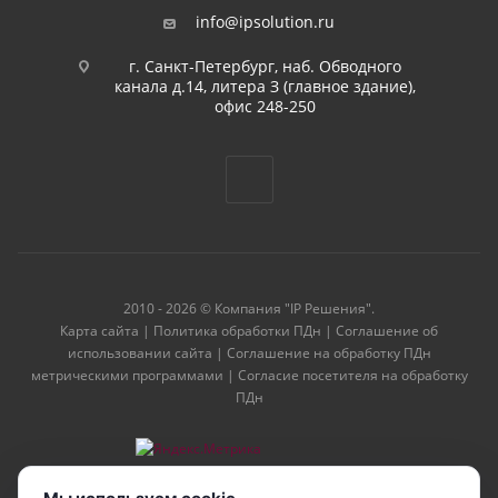
info@ipsolution.ru
г. Санкт-Петербург, наб. Обводного
канала д.14, литера З (главное здание),
офис 248-250
2010 - 2026 © Компания "IP Решения".
Карта сайта
|
Политика обработки ПДн
|
Соглашение об
использовании сайта
|
Соглашение на обработку ПДн
метрическими программами
|
Согласие посетителя на обработку
ПДн