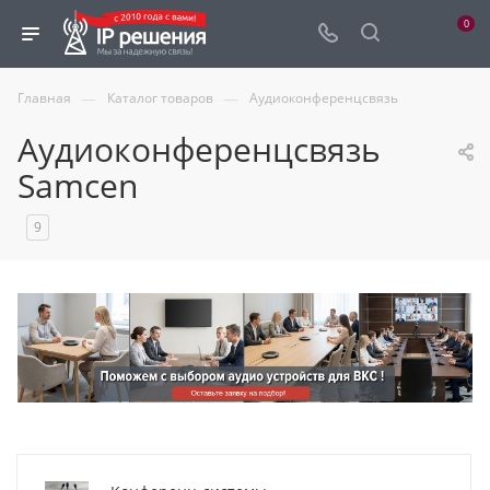
0
—
—
Главная
Каталог товаров
Аудиоконференцсвязь
Аудиоконференцсвязь
Samcen
9