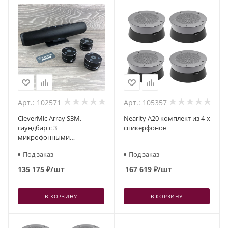
Арт.: 102571
Арт.: 105357
CleverMic Array S3M,
Nearity A20 комплект из 4-х
саундбар с 3
спикерфонов
микрофонными
массивами
Под заказ
Под заказ
135 175
₽
/шт
167 619
₽
/шт
В КОРЗИНУ
В КОРЗИНУ