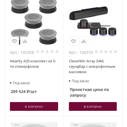
Арт.: 105358
Арт.: 106370
Nearity A20 комплект из 5-
CleverMic Array S4M,
ти спикерфонов
саундбар с микрофонным
массивом
Под заказ
Под заказ
Проектная цена по
209 524
₽
/шт
запросу
В КОРЗИНУ
В КОРЗИНУ