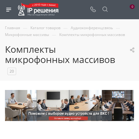
0
—
—
—
Главная
Каталог товаров
Аудиоконференцсвязь
—
Микрофонные массивы
Комплекты микрофонных массивов
Комплекты
микрофонных массивов
20