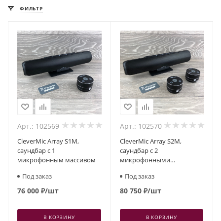
ФИЛЬТР
Арт.: 102569
Арт.: 102570
CleverMic Array S1M,
CleverMic Array S2M,
саундбар с 1
саундбар с 2
микрофонным массивом
микрофонными
массивами
Под заказ
Под заказ
76 000
₽
/шт
80 750
₽
/шт
В КОРЗИНУ
В КОРЗИНУ