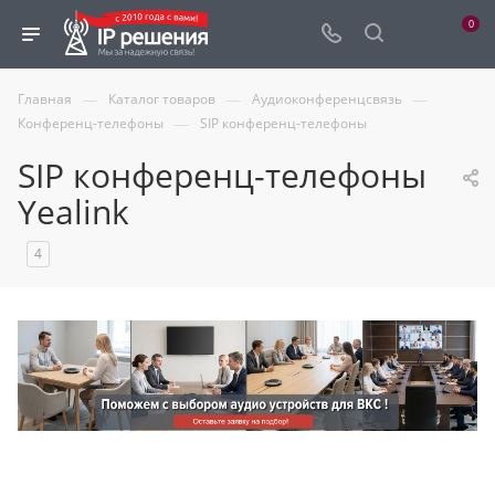
0
—
—
—
Главная
Каталог товаров
Аудиоконференцсвязь
—
Конференц-телефоны
SIP конференц-телефоны
SIP конференц-телефоны
Yealink
4