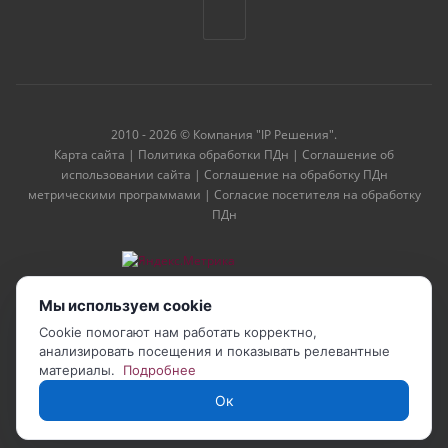
2010 - 2026 © Компания "IP Решения".
Карта сайта
|
Политика обработки ПДн
|
Соглашение об
использовании сайта
|
Соглашение на обработку ПДн
метрическими программами
|
Согласие посетителя на обработку
ПДн
Мы используем cookie
Cookie помогают нам работать корректно,
анализировать посещения и показывать релевантные
материалы.
Подробнее
Ок