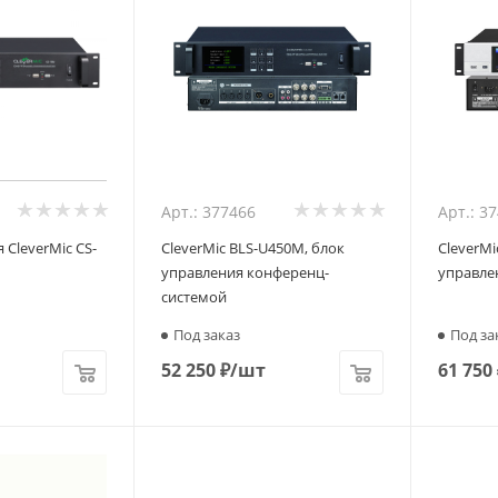
Арт.: 377466
Арт.: 3
 CleverMic CS-
CleverMic BLS-U450M, блок
CleverMi
управления конференц-
управле
системой
Под заказ
Под за
52 250
₽
/шт
61 750