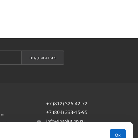
ПОДПИСАТЬСЯ
+7 (812) 326-42-72
+7 (804) 333-15-95
ты
info@ipsolution.ru
авки
товар
г. Санкт-Петербург, наб. Обводного
Ок