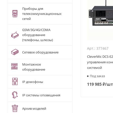
Приборы для
телекоммуникационных
сетей
GSM/3G/4G/CDMA
оборудование
(телефоны, шлюзы)
Арт.: 377467
Сетевое оборудование
CleverMic DCS-E
управления кон
Монтажное
системой
оборудование
Под заказ
IP домофоны
119 985
₽
/шт
IP системы оповещения
Архив моделей