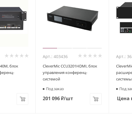
Арт.: 403436
Арт.: 3
240M, блок
CleverMic CCU3201HDMI, блок
CleverMi
ференц-
управления конференц-
расшире
системой
системы
Под заказ
Под за
201 096
₽
/шт
Цена 