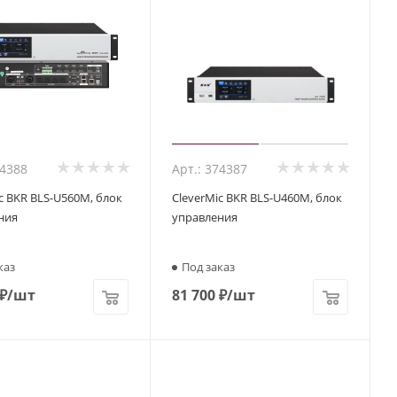
74388
Арт.: 374387
c BKR BLS-U560M, блок
CleverMic BKR BLS-U460M, блок
ния
управления
каз
Под заказ
₽
/шт
81 700
₽
/шт