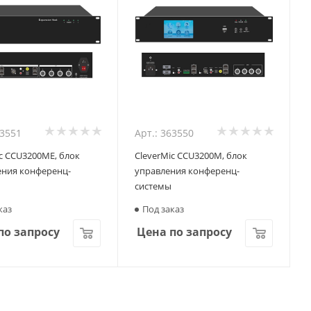
63551
Арт.: 363550
c CCU3200ME, блок
CleverMic CCU3200M, блок
ния конференц-
управления конференц-
системы
каз
Под заказ
по запросу
Цена по запросу