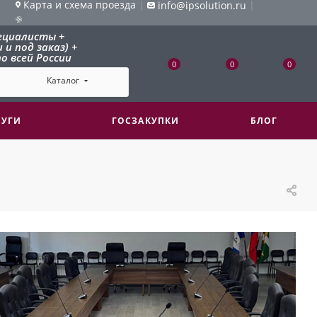
Карта и схема проезда
|
|
info@ipsolution.ru
ециалисты +
и под заказ) +
о всей России
0
0
0
Каталог
ЛУГИ
ГОСЗАКУПКИ
БЛОГ