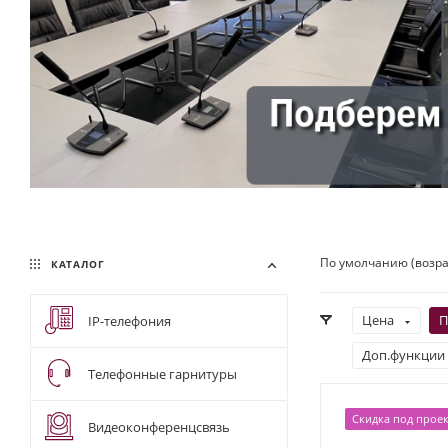
По умолчанию (возр
КАТАЛОГ
Цена
П
IP-телефония
Доп.функции
Телефонные гарнитуры
Скидка под проек
Видеоконференцсвязь