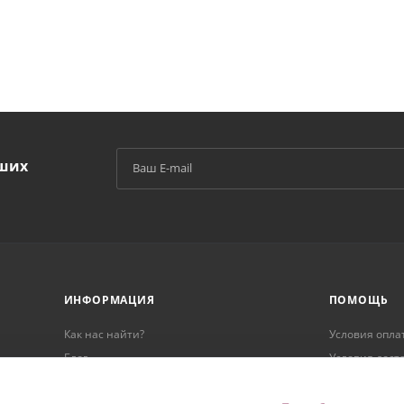
аших
й
ИНФОРМАЦИЯ
ПОМОЩЬ
Как нас найти?
Условия опла
Блог
Условия дост
Реквизиты
Гарантия на 