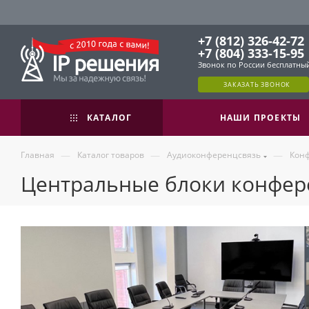
+7 (812) 326-42-72
+7 (804) 333-15-95
Звонок по России бесплатны
ЗАКАЗАТЬ ЗВОНОК
КАТАЛОГ
НАШИ ПРОЕКТЫ
—
—
—
Главная
Каталог товаров
Аудиоконференцсвязь
Кон
Центральные блоки конфере