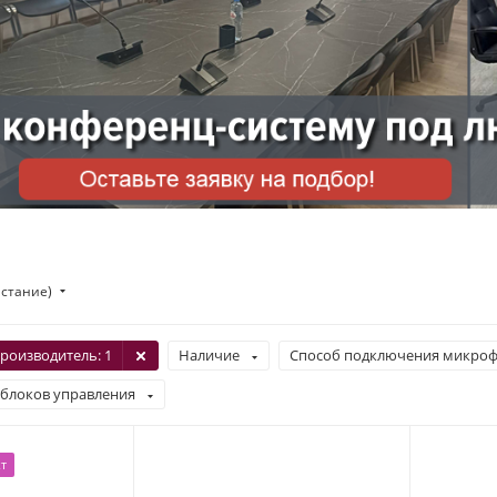
астание)
роизводитель
: 1
Наличие
Способ подключения микро
 блоков управления
т