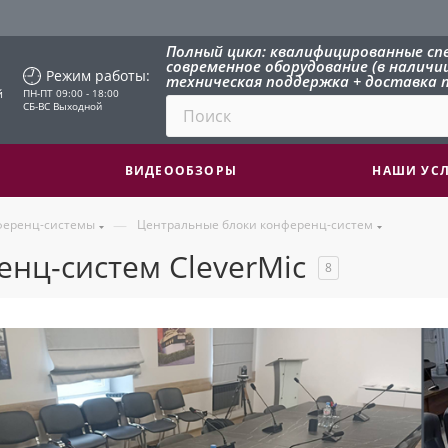
Полный цикл: квалифицированные сп
современное оборудование (в наличии 
Режим работы:
техническая поддержка + доставка п
й
ПН-ПТ 09:00 - 18:00
СБ-ВС Выходной
ВИДЕООБЗОРЫ
НАШИ УС
—
ференц-системы
Центральные блоки конференц-систем
нц-систем CleverMic
8