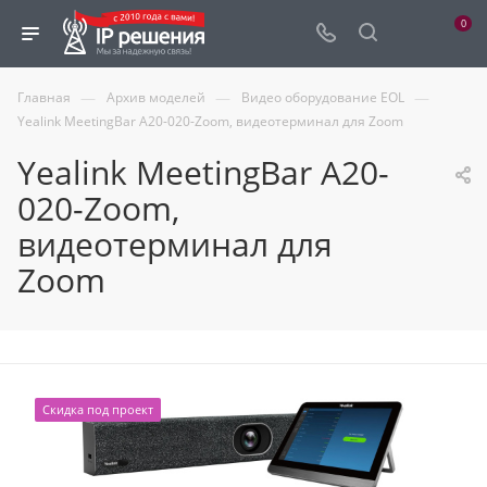
0
—
—
—
Главная
Архив моделей
Видео оборудование EOL
Yealink MeetingBar A20-020-Zoom, видеотерминал для Zoom
Yealink MeetingBar A20-
020-Zoom,
видеотерминал для
Zoom
Скидка под проект